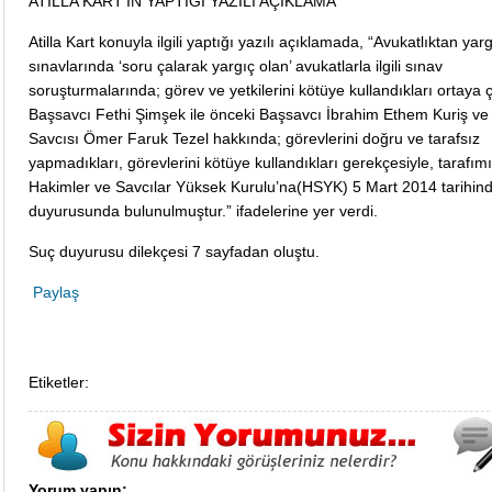
ATİLLA KART’IN YAPTIĞI YAZILI AÇIKLAMA
Atilla Kart konuyla ilgili yaptığı yazılı açıklamada, “Avukatlıktan yar
sınavlarında ‘soru çalarak yargıç olan’ avukatlarla ilgili sınav
soruşturmalarında; görev ve yetkilerini kötüye kullandıkları ortaya 
Başsavcı Fethi Şimşek ile önceki Başsavcı İbrahim Ethem Kuriş v
Savcısı Ömer Faruk Tezel hakkında; görevlerini doğru ve tarafsız
yapmadıkları, görevlerini kötüye kullandıkları gerekçesiyle, tarafım
Hakimler ve Savcılar Yüksek Kurulu’na(HSYK) 5 Mart 2014 tarihin
duyurusunda bulunulmuştur.” ifadelerine yer verdi.
Suç duyurusu dilekçesi 7 sayfadan oluştu.
Paylaş
Etiketler:
Yorum yapın: