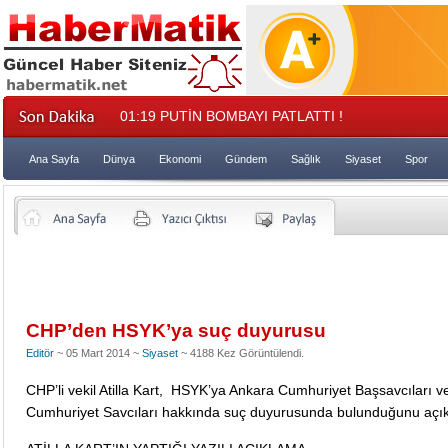
01:19
PUTİN BOMBAYI PATLATTI !
Ana Sayfa
Dünya
Ekonomi
Gündem
Sağlık
Siyaset
Spor
CHP’den HSYK’ya suç duyurusu
Editör
~ 05 Mart 2014 ~
Siyaset
~ 4188 Kez Görüntülendi.
CHP’li vekil Atilla Kart, HSYK’ya Ankara Cumhuriyet Başsavcıları v
Cumhuriyet Savcıları hakkında suç duyurusunda bulunduğunu açık