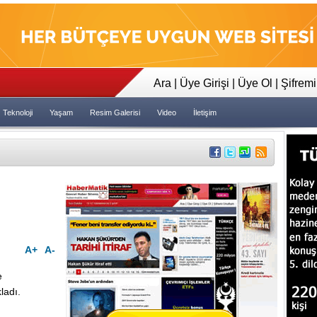
23:35
Tapeler İncelensin Dedi Dava 
Ara
|
Üye Girişi
|
Üye Ol
|
Şifrem
Teknoloji
Yaşam
Resim Galerisi
Video
İletişim
A+
A-
e
ladı.