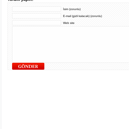
İsim (zorunlu)
E-mail (gizli kalacak) (zorunlu)
Web site