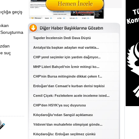
gıçlığa geçiş
çıkan
e Soruşturma
Tapeler İncelensin Dedi Dava Düştü
ızdan
Antalya’da başkan adayları mal varlıkla...
de suç
CHP yerel seçimler için yardım dağıtıyor...
MHP Lideri Bahçeli’nin İzmir mitingi ko...
CHP’nin Bursa mitinginde dikkat çeken f...
Erdoğan’dan Cemaat’e kurban derisi tepkisi
Cemil Çiçek: Fezlekelere acele inceleme isted...
CHP’den HSYK’ya suç duyurusu
Kılıçdaroğlu’ndan Sarıgül açıklaması
Yıldırım’dan muhalefete olimpiyat gönde...
Kılıçdaroğlu: Erdoğan seçilmez çünkü