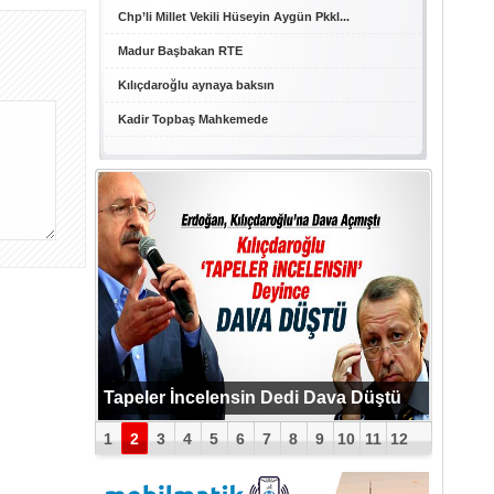
Chp’li Millet Vekili Hüseyin Aygün Pkkl...
Madur Başbakan RTE
Kılıçdaroğlu aynaya baksın
Kadir Topbaş Mahkemede
PUTİN BOMBAYI PATLATTI !
Tapeler İncelensin Dedi Dava Düştü
1
2
3
4
5
6
7
8
9
10
11
12