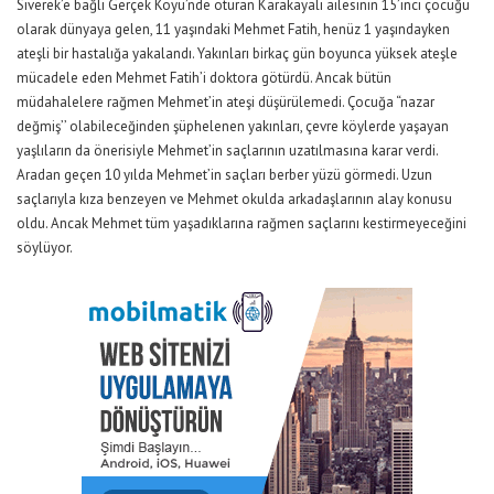
Siverek’e bağlı Gerçek Köyü’nde oturan Karakayalı ailesinin 15’inci çocuğu
olarak dünyaya gelen, 11 yaşındaki Mehmet Fatih, henüz 1 yaşındayken
ateşli bir hastalığa yakalandı. Yakınları birkaç gün boyunca yüksek ateşle
mücadele eden Mehmet Fatih’i doktora götürdü. Ancak bütün
müdahalelere rağmen Mehmet’in ateşi düşürülemedi. Çocuğa “nazar
değmiş’’ olabileceğinden şüphelenen yakınları, çevre köylerde yaşayan
yaşlıların da önerisiyle Mehmet’in saçlarının uzatılmasına karar verdi.
Aradan geçen 10 yılda Mehmet’in saçları berber yüzü görmedi. Uzun
saçlarıyla kıza benzeyen ve Mehmet okulda arkadaşlarının alay konusu
oldu. Ancak Mehmet tüm yaşadıklarına rağmen saçlarını kestirmeyeceğini
söylüyor.