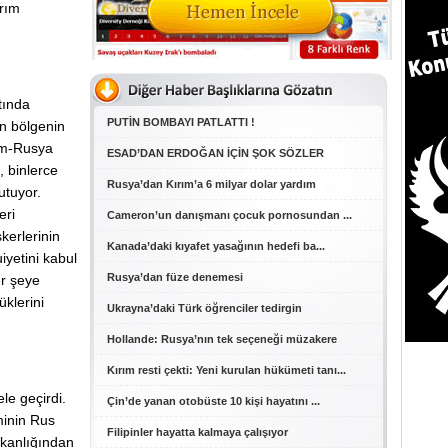
ırım
tında
PUTİN BOMBAYI PATLATTI !
n bölgenin
rım-Rusya
ESAD’DAN ERDOĞAN İÇİN ŞOK SÖZLER
, binlerce
Rusya’dan Kırım’a 6 milyar dolar yardım
utuyor.
eri
Cameron’un danışmanı çocuk pornosundan ...
kerlerinin
Kanada’daki kıyafet yasağının hedefi ba...
iyetini kabul
Rusya’dan füze denemesi
r şeye
klerini
Ukrayna’daki Türk öğrenciler tedirgin
Hollande: Rusya’nın tek seçeneği müzakere
Kırım resti çekti: Yeni kurulan hükümeti tanı...
le geçirdi.
Çin’de yanan otobüste 10 kişi hayatını ...
minin Rus
Filipinler hayatta kalmaya çalışıyor
akanlığından