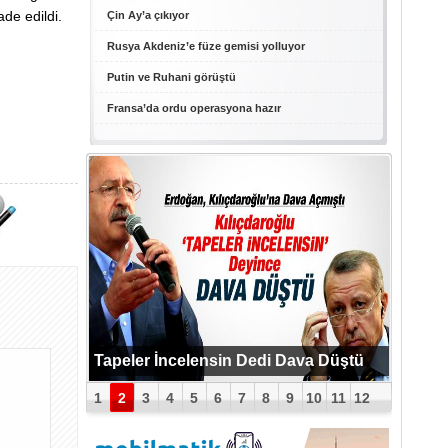
ade edildi.
Çin Ay’a çıkıyor
Rusya Akdeniz’e füze gemisi yolluyor
Putin ve Ruhani görüştü
Fransa’da ordu operasyona hazır
PUTİN BOMBAYI PATLATTI !
Tapeler İncelensin Dedi Dava Düştü
1
2
3
4
5
6
7
8
9
10
11
12