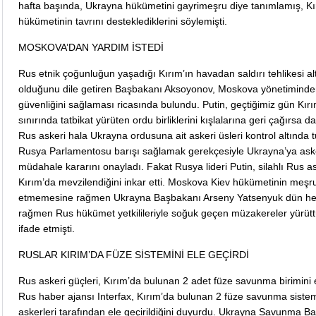
hafta başında, Ukrayna hükümetini gayrimeşru diye tanımlamış, K
hükümetinin tavrını desteklediklerini söylemişti.
MOSKOVA’DAN YARDIM İSTEDİ
Rus etnik çoğunluğun yaşadığı Kırım’ın havadan saldırı tehlikesi al
olduğunu dile getiren Başbakanı Aksoyonov, Moskova yönetiminde
güvenliğini sağlaması ricasında bulundu. Putin, geçtiğimiz gün Kı
sınırında tatbikat yürüten ordu birliklerini kışlalarına geri çağırsa da
Rus askeri hala Ukrayna ordusuna ait askeri üsleri kontrol altında t
Rusya Parlamentosu barışı sağlamak gerekçesiyle Ukrayna’ya ask
müdahale kararını onayladı. Fakat Rusya lideri Putin, silahlı Rus as
Kırım’da mevzilendiğini inkar etti. Moskova Kiev hükümetinin meşru
etmemesine rağmen Ukrayna Başbakanı Arseny Yatsenyuk dün he
rağmen Rus hükümet yetkilileriyle soğuk geçen müzakereler yürüttü
ifade etmişti.
RUSLAR KIRIM’DA FÜZE SİSTEMİNİ ELE GEÇİRDİ
Rus askeri güçleri, Kırım’da bulunan 2 adet füze savunma birimini e
Rus haber ajansı Interfax, Kırım’da bulunan 2 füze savunma siste
askerleri tarafından ele geçirildiğini duyurdu. Ukrayna Savunma B