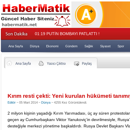
01:19
PUTİN BOMBAYI PATLATTI !
Ana Sayfa
Dünya
Ekonomi
Gündem
Sağlık
Siyaset
Spor
Kırım resti çekti: Yeni kurulan hükümeti tanım
Editör
~ 05 Mart 2014 ~
Dünya
~ 4255 Kez Görüntülendi.
2 milyon kişinin yaşadığı Kırım Yarımadası, üç ay süren protestola
geçen ay Cumhurbaşkanı Viktor Yanukoviç’in devrilmesiyle, Rusya
desteğiyle merkezi yönetime başkaldırdı. Rusya Devlet Başkanı Vla