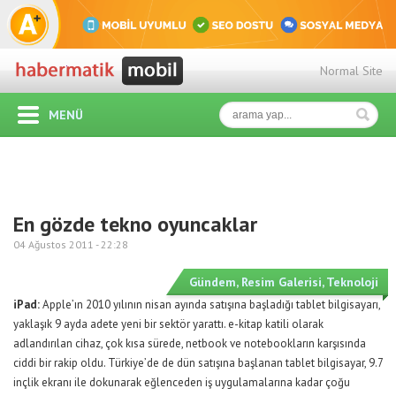
Normal Site
MENÜ
En gözde tekno oyuncaklar
04 Ağustos 2011 -
22:28
Gündem
,
Resim Galerisi
,
Teknoloji
iPad:
Apple’ın 2010 yılının nisan ayında satışına başladığı tablet bilgisayarı,
yaklaşık 9 ayda adete yeni bir sektör yarattı. e-kitap katili olarak
adlandırılan cihaz, çok kısa sürede, netbook ve notebookların karşısında
ciddi bir rakip oldu. Türkiye’de de dün satışına başlanan tablet bilgisayar, 9.7
inçlik ekranı ile dokunarak eğlenceden iş uygulamalarına kadar çoğu