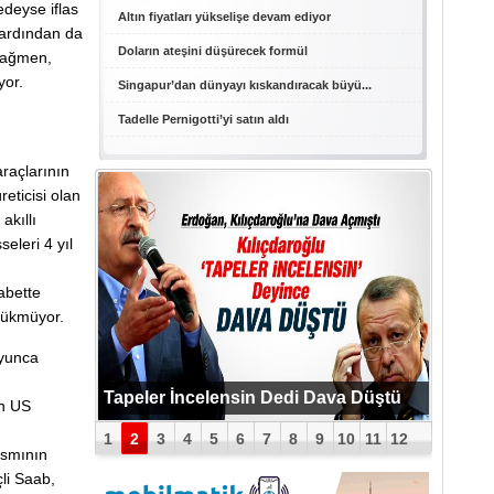
edeyse iflas
Altın fiyatları yükselişe devam ediyor
n ardından da
Doların ateşini düşürecek formül
 rağmen,
yor.
Singapur’dan dünyayı kıskandıracak büyü...
Tadelle Pernigotti’yi satın aldı
araçlarının
reticisi olan
akıllı
eleri 4 yıl
abette
zükmüyor.
oyunca
ı
PUTİN BOMBAYI PATLATTI !
Tapeler İncelensin Dedi Dava Düştü
in US
1
2
3
4
5
6
7
8
9
10
11
12
ısmının
çli Saab,