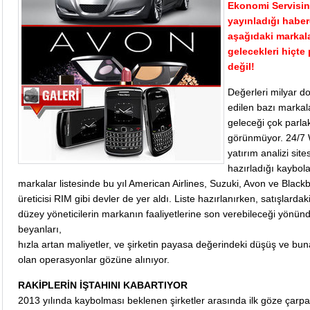
Ekonomi Servisin
yayınladığı haber
aşağıdaki markal
gelecekleri hiçte 
değil!
Değerleri milyar do
edilen bazı markal
geleceği çok parla
görünmüyor. 24/7 W
yatırım analizi sites
hazırladığı kaybol
markalar listesinde bu yıl American Airlines, Suzuki, Avon ve Blackb
üreticisi RIM gibi devler de yer aldı. Liste hazırlanırken, satışlardak
düzey yöneticilerin markanın faaliyetlerine son verebileceği yönün
beyanları,
hızla artan maliyetler, ve şirketin payasa değerindeki düşüş ve bu
olan operasyonlar gözüne alınıyor.
RAKİPLERİN İŞTAHINI KABARTIYOR
2013 yılında kaybolması beklenen şirketler arasında ilk göze çarp