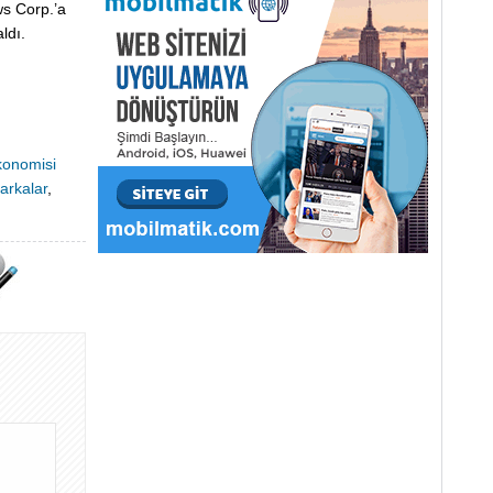
ws Corp.’a
ldı.
konomisi
arkalar
,