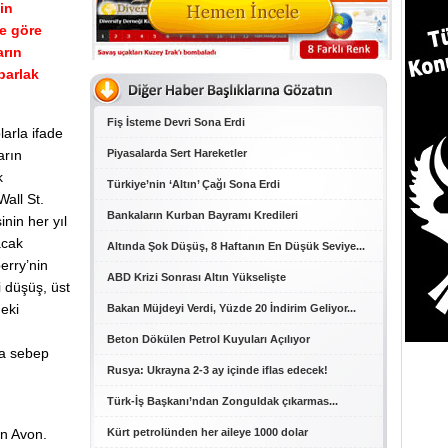
in
e göre
arın
parlak
Fiş İsteme Devri Sona Erdi
larla ifade
arın
Piyasalarda Sert Hareketler
k
Türkiye’nin ‘Altın’ Çağı Sona Erdi
all St.
Bankaların Kurban Bayramı Kredileri
inin her yıl
acak
Altında Şok Düşüş, 8 Haftanın En Düşük Seviye...
erry’nin
ABD Krizi Sonrası Altın Yükselişte
i düşüş, üst
deki
Bakan Müjdeyi Verdi, Yüzde 20 İndirim Geliyor...
Beton Dökülen Petrol Kuyuları Açılıyor
na sebep
Rusya: Ukrayna 2-3 ay içinde iflas edecek!
Türk-İş Başkanı’ndan Zonguldak çıkarmas...
an Avon.
Kürt petrolünden her aileye 1000 dolar