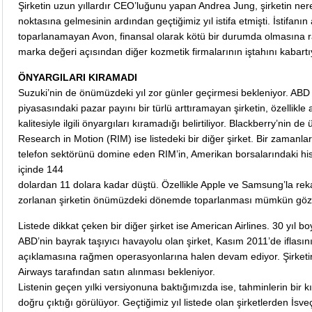
Şirketin uzun yıllardır CEO’luğunu yapan Andrea Jung, şirketin ner
noktasına gelmesinin ardından geçtiğimiz yıl istifa etmişti. İstifanı
toparlanamayan Avon, finansal olarak kötü bir durumda olmasına
marka değeri açısından diğer kozmetik firmalarının iştahını kabartı
ÖNYARGILARI KIRAMADI
Suzuki’nin de önümüzdeki yıl zor günler geçirmesi bekleniyor. ABD
piyasasındaki pazar payını bir türlü arttıramayan şirketin, özellikle 
kalitesiyle ilgili önyargıları kıramadığı belirtiliyor. Blackberry’nin de ü
Research in Motion (RIM) ise listedeki bir diğer şirket. Bir zamanlar 
telefon sektörünü domine eden RIM’in, Amerikan borsalarındaki hiss
içinde 144
dolardan 11 dolara kadar düştü. Özellikle Apple ve Samsung’la rek
zorlanan şirketin önümüzdeki dönemde toparlanması mümkün gö
Listede dikkat çeken bir diğer şirket ise American Airlines. 30 yıl b
ABD’nin bayrak taşıyıcı havayolu olan şirket, Kasım 2011’de iflasın
açıklamasına rağmen operasyonlarına halen devam ediyor. Şirket
Airways tarafından satın alınması bekleniyor.
Listenin geçen yılki versiyonuna baktığımızda ise, tahminlerin bir k
doğru çıktığı görülüyor. Geçtiğimiz yıl listede olan şirketlerden İsve