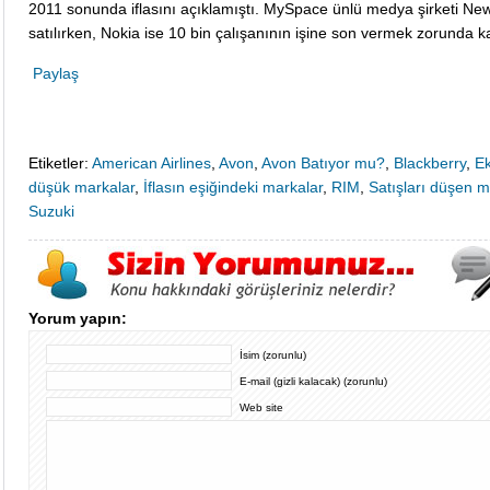
2011 sonunda iflasını açıklamıştı. MySpace ünlü medya şirketi Ne
satılırken, Nokia ise 10 bin çalışanının işine son vermek zorunda ka
Paylaş
Etiketler:
American Airlines
,
Avon
,
Avon Batıyor mu?
,
Blackberry
,
E
düşük markalar
,
İflasın eşiğindeki markalar
,
RIM
,
Satışları düşen m
Suzuki
Yorum yapın:
İsim (zorunlu)
E-mail (gizli kalacak) (zorunlu)
Web site