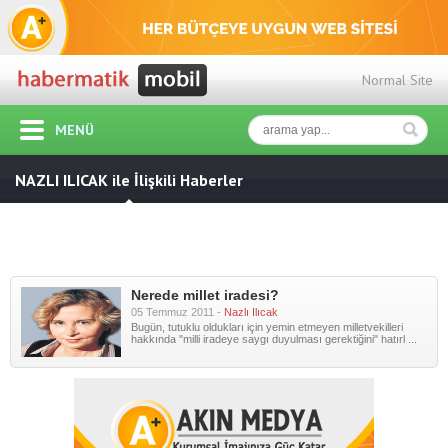
Normal Site
MENÜ
NAZLI ILICAK ile İlişkili Haberler
Nerede millet iradesi?
05 Temmuz 2011 -
Nazlı Ilıcak
Bugün, tutuklu oldukları için yemin etmeyen milletvekilleri
hakkında "milli iradeye saygı duyulması gerektiğini" hatırl ...