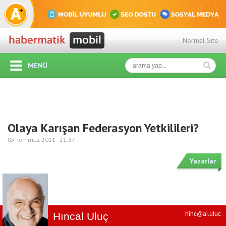
Normal Site
MENÜ
Olaya Karışan Federasyon Yetkilileri?
05 Temmuz 2011 -
21:37
Yazarlar
Hıncal Uluç
hinc@al.uluc