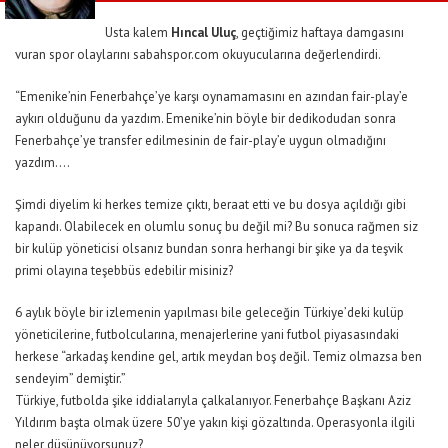
Usta kalem
Hıncal Uluç
, geçtiğimiz haftaya damgasını
vuran spor olaylarını sabahspor.com okuyucularına değerlendirdi.
“Emenike’nin Fenerbahçe’ye karşı oynamamasını en azından fair-play’e
aykırı olduğunu da yazdım. Emenike’nin böyle bir dedikodudan sonra
Fenerbahçe’ye transfer edilmesinin de fair-play’e uygun olmadığını
yazdım….
Şimdi diyelim ki herkes temize çıktı, beraat etti ve bu dosya açıldığı gibi
kapandı. Olabilecek en olumlu sonuç bu değil mi? Bu sonuca rağmen siz
bir kulüp yöneticisi olsanız bundan sonra herhangi bir şike ya da teşvik
primi olayına teşebbüs edebilir misiniz?
6 aylık böyle bir izlemenin yapılması bile geleceğin Türkiye’deki kulüp
yöneticilerine, futbolcularına, menajerlerine yani futbol piyasasındaki
herkese “arkadaş kendine gel, artık meydan boş değil. Temiz olmazsa ben
sendeyim” demiştir.”
Türkiye, futbolda şike iddialarıyla çalkalanıyor. Fenerbahçe Başkanı Aziz
Yıldırım başta olmak üzere 50’ye yakın kişi gözaltında. Operasyonla ilgili
neler düşünüyorsunuz?