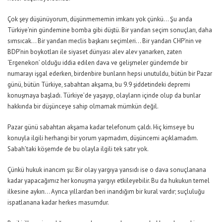
Çok şey düşünüyorum, düşünmememin imkanı yok çünkü… Şu anda
Türkiye’nin gündemine bomba gibi düştü. Bir yandan seçim sonuçları, daha
sımsıcak… Bir yandan meclis başkanı seçimleri… Bir yandan CHP’nin ve
BDP’nin boykotları ile siyaset dünyası alev alev yanarken, zaten
‘Ergenekon’ olduğu iddia edilen dava ve gelişmeler gündemde bir
numarayı işgal ederken, birdenbire bunların hepsi unutuldu, bütün bir Pazar
günü, bütün Türkiye, sabahtan akşama, bu 9.9 şiddetindeki depremi
konuşmaya başladı. Türkiye’de yaşayıp, olayların içinde olup da bunlar
hakkında bir düşünceye sahip olmamak mümkün değil.
Pazar günü sabahtan akşama kadar telefonum çaldı. Hiç kimseye bu
konuyla ilgili herhangi bir yorum yapmadım, düşüncemi açıklamadım.
Sabah’taki köşemde de bu olayla ilgili tek satır yok.
Çünkü hukuk inancım şu: Bir olay yargıya yansıdı ise o dava sonuçlanana
kadar yapacağımız her konuşma yargıyı etkileyebilir. Bu da hukukun temel
ilkesine aykırı… Ayrıca yıllardan beri inandığım bir kural vardır; suçluluğu
ispatlanana kadar herkes masumdur.