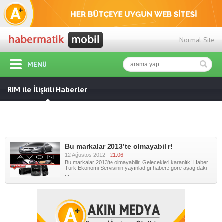
Normal Site
MENÜ
RIM ile İlişkili Haberler
Bu markalar 2013’te olmayabilir!
12 Ağustos 2012 -
21:06
Bu markalar 2013'te olmayabilir, Gelecekleri karanlık! Haber
Türk Ekonomi Servisinin yayınladığı habere göre aşağıdaki
...