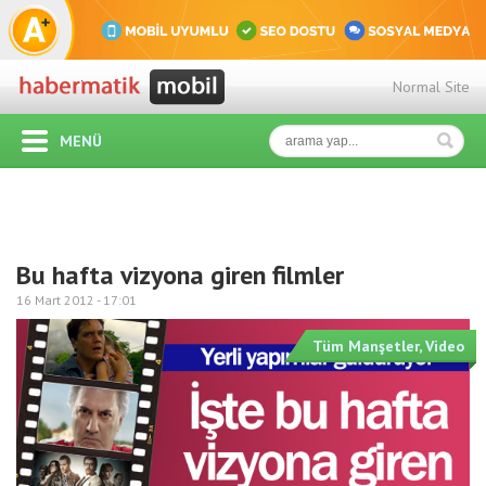
Normal Site
MENÜ
Bu hafta vizyona giren filmler
16 Mart 2012 -
17:01
Tüm Manşetler
,
Video