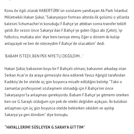
Konu ile ilgili olarak HABERTÜRK’ün sorularını yanıtlayan Ak Parti İstanbul
Milletvekili Hakan Şükür, “Sakaryaspor forması altında ilk golümü o yıllarda
kalesini Schumacher’in koruduğu F.Bahçe’ye attıktan sonra transfer teklifi
geldi. Bir sezon önce Sakarya’dan F.Bahçe’ye giden Oğuz abi (Çetin), ‘iyi
futbolcu, mutlaka alın’ diye beni tavsiye etmiş. Eğer o dönem iki kulüp
anlaşsaydı ve ben de isteseydim F.Bahçe’de olacaktım” dedi.
‘BABAM İSTEDİ, BEN PEK NİYETLİ DEĞİLDİM…’
Hakan Şükür, babasının koyu bir F.Bahçeli olması, babasının arkadaşı olan
Serkan Acar’ın da araya girmesiyle ikna edilerek Yavuz Ağırgöl tarafından
Kadıköy’de bir otelde üç gün boyunca misafir edildiğini belirtip “Tabii o
zamanlar profesyonel sözleşmem olmadığı için F.Bahçe’nin önce
Sakaryaspor’la anlaşması gerekiyordu. Babam F.Bahçe’ye gitmemi isterken
ben ise G.Saraylı olduğum için pek de istekli değildim açıkçası. İki kulübün
anlaşması için üç gün boyunca otelde beklerken sıkıldım ve ayrılıp
Sakarya’ya geri döndüm” diye konuştu.
“HAYALLERİMİ SÜSLEYEN G.SARAY’A GİTTİM”