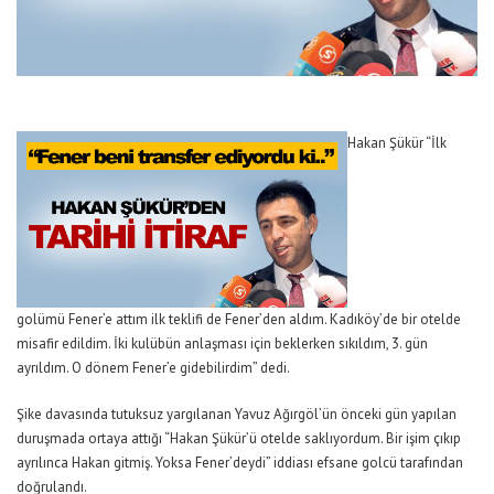
Hakan Şükür
“İlk
golümü Fener’e attım ilk teklifi de Fener’den aldım. Kadıköy’de bir otelde
misafir edildim. İki kulübün anlaşması için beklerken sıkıldım, 3. gün
ayrıldım. O dönem Fener’e gidebilirdim” dedi.
Şike davasında tutuksuz yargılanan Yavuz Ağırgöl’ün önceki gün yapılan
duruşmada ortaya attığı “Hakan Şükür’ü otelde saklıyordum. Bir işim çıkıp
ayrılınca Hakan gitmiş. Yoksa Fener’deydi” iddiası efsane golcü tarafından
doğrulandı.