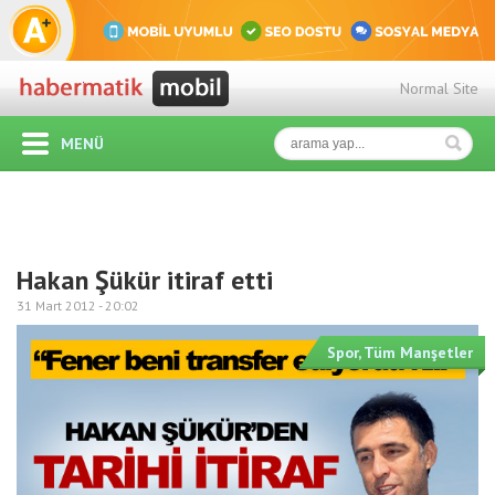
Normal Site
MENÜ
Hakan Şükür itiraf etti
31 Mart 2012 -
20:02
Spor
,
Tüm Manşetler