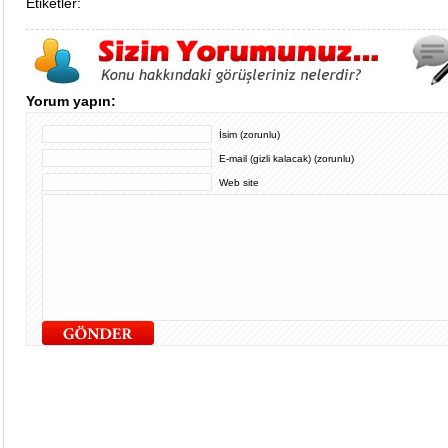
Etiketler:
Yorum yapın:
İsim (zorunlu)
E-mail (gizli kalacak) (zorunlu)
Web site