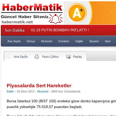
01:19
PUTİN BOMBAYI PATLATTI !
Ana Sayfa
Dünya
Ekonomi
Gündem
Sağlık
Siyaset
Spor
Piyasalarda Sert Hareketler
Editör
~ 02 Ekim 2013 ~
Ekonomi
~ 3805 Kez Görüntülendi.
Borsa İstanbul 100 (BIST 100) endeksi güne dünkü kapanışına gö
puanlık yükselişle 75.018,07 puandan başladı.