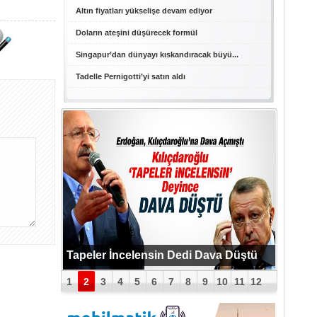
Altın fiyatları yükselişe devam ediyor
Doların ateşini düşürecek formül
Singapur’dan dünyayı kıskandıracak büyü...
Tadelle Pernigotti’yi satın aldı
PUTİN BOMBAYI PATLATTI !
Tapeler İncelensin Dedi Dava Düştü
1
2
3
4
5
6
7
8
9
10
11
12