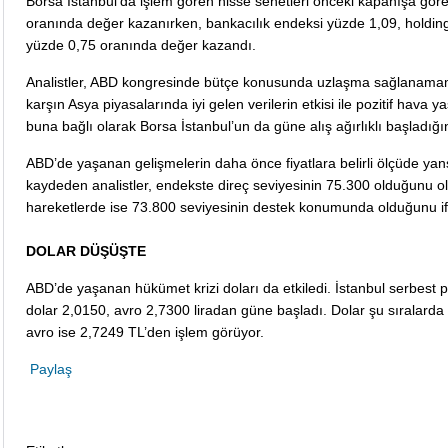
Borsa İstanbul’da işlem gören hisse senetleri önceki kapanışa gör
oranında değer kazanırken, bankacılık endeksi yüzde 1,09, holdin
yüzde 0,75 oranında değer kazandı.
Analistler, ABD kongresinde bütçe konusunda uzlaşma sağlanam
karşın Asya piyasalarında iyi gelen verilerin etkisi ile pozitif hava y
buna bağlı olarak Borsa İstanbul’un da güne alış ağırlıklı başladığını
ABD’de yaşanan gelişmelerin daha önce fiyatlara belirli ölçüde yan
kaydeden analistler, endekste direç seviyesinin 75.300 olduğunu o
hareketlerde ise 73.800 seviyesinin destek konumunda olduğunu if
DOLAR DÜŞÜŞTE
ABD’de yaşanan hükümet krizi doları da etkiledi. İstanbul serbest 
dolar 2,0150, avro 2,7300 liradan güne başladı. Dolar şu sıralarda
avro ise 2,7249 TL’den işlem görüyor.
Paylaş