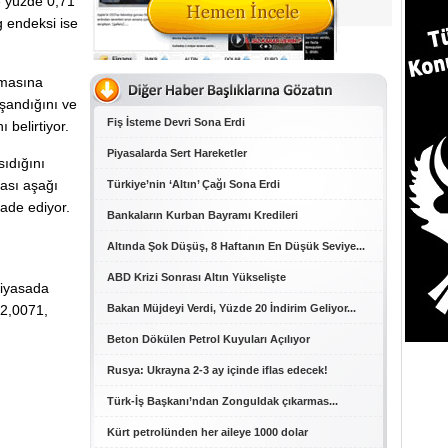
e yüzde 0,71
g endeksi ise
amasına
aşandığını ve
Fiş İsteme Devri Sona Erdi
 belirtiyor.
Piyasalarda Sert Hareketler
sıdığını
lası aşağı
Türkiye’nin ‘Altın’ Çağı Sona Erdi
ade ediyor.
Bankaların Kurban Bayramı Kredileri
Altında Şok Düşüş, 8 Haftanın En Düşük Seviye...
ABD Krizi Sonrası Altın Yükselişte
piyasada
 2,0071,
Bakan Müjdeyi Verdi, Yüzde 20 İndirim Geliyor...
Beton Dökülen Petrol Kuyuları Açılıyor
Rusya: Ukrayna 2-3 ay içinde iflas edecek!
Türk-İş Başkanı’ndan Zonguldak çıkarmas...
Kürt petrolünden her aileye 1000 dolar