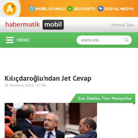
Normal Site
MENÜ
Kılıçdaroğlu’ndan Jet Cevap
05 Temmuz 2011 -
17:05
Son Dakika
,
Tüm Manşetler