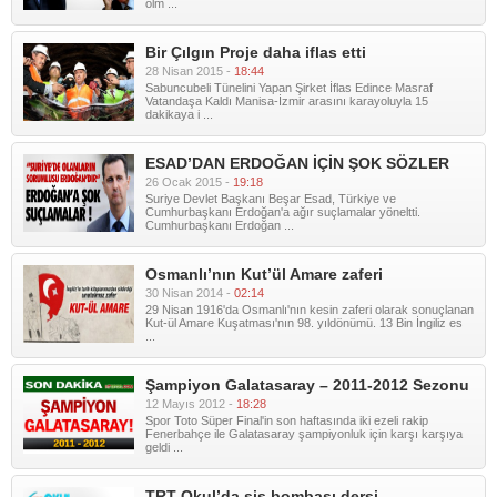
olm ...
Bir Çılgın Proje daha iflas etti
28 Nisan 2015 -
18:44
Sabuncubeli Tünelini Yapan Şirket İflas Edince Masraf
Vatandaşa Kaldı Manisa-İzmir arasını karayoluyla 15
dakikaya i ...
ESAD’DAN ERDOĞAN İÇİN ŞOK SÖZLER
26 Ocak 2015 -
19:18
Suriye Devlet Başkanı Beşar Esad, Türkiye ve
Cumhurbaşkanı Erdoğan'a ağır suçlamalar yöneltti.
Cumhurbaşkanı Erdoğan ...
Osmanlı’nın Kut’ül Amare zaferi
30 Nisan 2014 -
02:14
29 Nisan 1916'da Osmanlı'nın kesin zaferi olarak sonuçlanan
Kut-ül Amare Kuşatması'nın 98. yıldönümü. 13 Bin İngiliz es
...
Şampiyon Galatasaray – 2011-2012 Sezonu
12 Mayıs 2012 -
18:28
Spor Toto Süper Final'in son haftasında iki ezeli rakip
Fenerbahçe ile Galatasaray şampiyonluk için karşı karşıya
geldi ...
TRT Okul’da sis bombası dersi