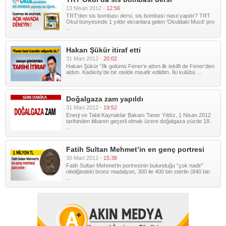
13 Nisan 2012 -
12:56
TRT'den sis bombası dersi, sis bombası nasıl yapılır? TRT
Okul bünyesinde 1 yıldır ekranlara gelen 'Okuldaki Mucit' pro
...
Hakan Şükür itiraf etti
31 Mart 2012 -
20:02
Hakan Şükür “İlk golümü Fener’e attım ilk teklifi de Fener’den
aldım. Kadıköy’de bir otelde misafir edildim. İki kulübü ...
Doğalgaza zam yapıldı
31 Mart 2012 -
19:52
Enerji ve Tabii Kaynaklar Bakanı Taner Yıldız, 1 Nisan 2012
tarihinden itibaren geçerli olmak üzere doğalgaza yüzde 18.
...
Fatih Sultan Mehmet’in en genç portresi
30 Mart 2012 -
15:38
Fatih Sultan Mehmet'in portresinin bulunduğu “çok nadir”
niteliğindeki bronz madalyon, 300 ile 400 bin sterlin (840 bin
...