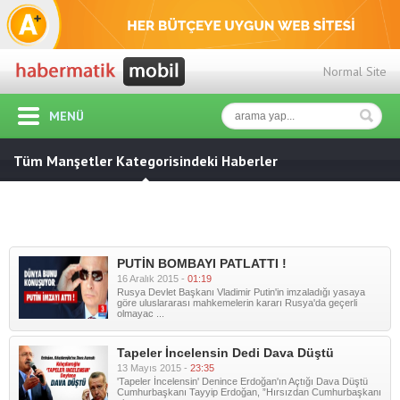
Normal Site
MENÜ
Tüm Manşetler Kategorisindeki Haberler
PUTİN BOMBAYI PATLATTI !
16 Aralık 2015 -
01:19
Rusya Devlet Başkanı Vladimir Putin'in imzaladığı yasaya
göre uluslararası mahkemelerin kararı Rusya'da geçerli
olmayac ...
Tapeler İncelensin Dedi Dava Düştü
13 Mayıs 2015 -
23:35
'Tapeler İncelensin' Denince Erdoğan'ın Açtığı Dava Düştü
Cumhurbaşkanı Tayyip Erdoğan, ”Hırsızdan Cumhurbaşkanı