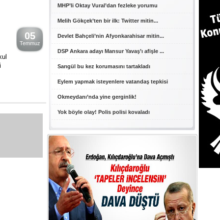
MHP’li Oktay Vural’dan fezleke yorumu
Melih Gökçek’ten bir ilk: Twitter mitin...
05
Devlet Bahçeli’nin Afyonkarahisar mitin...
Temmuz
DSP Ankara adayı Mansur Yavaş’ı afişle ...
kul
i
Sarıgül bu kez korumasını tartakladı
Eylem yapmak isteyenlere vatandaş tepkisi
Okmeydanı’nda yine gerginlik!
Yok böyle olay! Polis polisi kovaladı