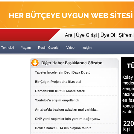
23:35
Tapeler İncelensin Dedi Dava 
Ara
|
Üye Girişi
|
Üye Ol
|
Şifrem
Teknoloji
Yaşam
Resim Galerisi
Video
İletişim
Tapeler İncelensin Dedi Dava Düştü
Bir Çılgın Proje daha iflas etti
Osmanlı’nın Kut’ül Amare zaferi
Youtube’a erişim engellendi
Antalya’da başkan adayları mal varlıkla...
CHP yerel seçimler için yardım dağıtıyor...
Devlet Bahçeli: 14 ilin alayına talibiz