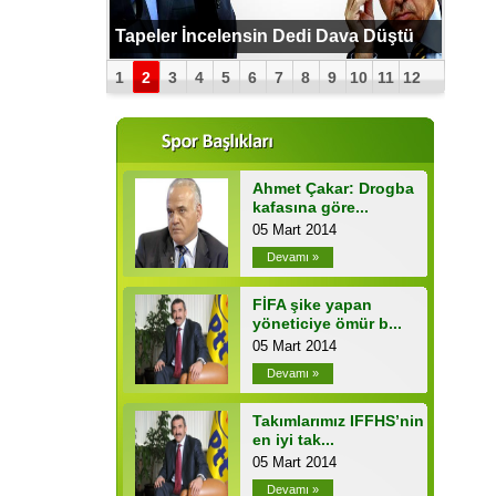
PUTİN BOMBAYI PATLATTI !
Tapeler İncelensin Dedi Dava Düştü
1
2
3
4
5
6
7
8
9
10
11
12
Ahmet Çakar: Drogba
kafasına göre...
05 Mart 2014
Devamı »
FİFA şike yapan
yöneticiye ömür b...
05 Mart 2014
Devamı »
Takımlarımız IFFHS’nin
en iyi tak...
05 Mart 2014
Devamı »