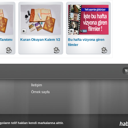
Tanıtımı
Kuran Okuyan Kalem V2
Bu hafta vizyona giren
filmler
İletişim
Örnek sayfa
oların telif hakları kendi markalarına aittir.
Haber Sitesi