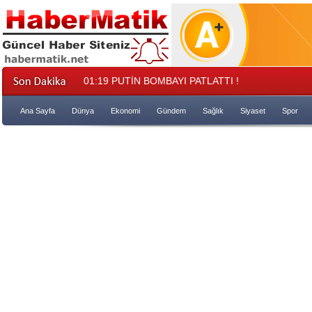
01:19
PUTİN BOMBAYI PATLATTI !
Ana Sayfa
Dünya
Ekonomi
Gündem
Sağlık
Siyaset
Spor