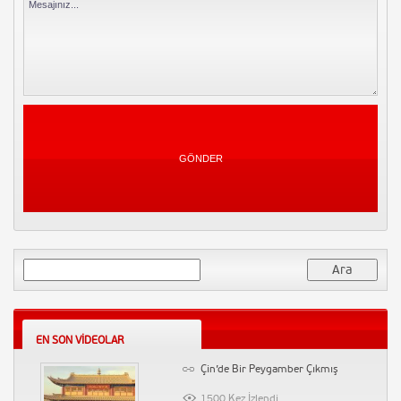
Siyaset Vineları 2015
4007 Kez İzlendi
Yorum Yapın
Musa Gezici – Çağrı – Rabbin
seninle olsa
3972 Kez İzlendi
Yorum Yapın
Samsung Note 3 Tanıtım
3846 Kez İzlendi
1 Yorum
Arama:
İşler Güçler 41. Bölüm Full Tek
Parça Sansürsüz İzle – The End
3794 Kez İzlendi
Yorum Yapın
EN SON VIDEOLAR
Başçalan Marşı
Çin’de Bir Peygamber Çıkmış
3718 Kez İzlendi
1500 Kez İzlendi