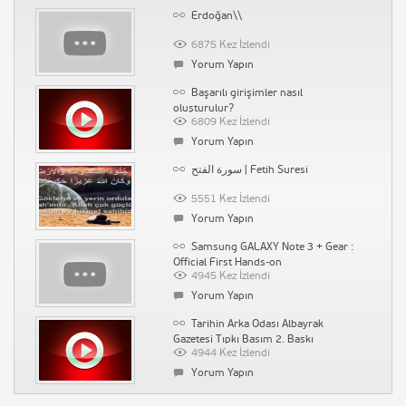
Erdoğan\\
Gazeteci Sabahattin Önkibar
Biyografi
6875 Kez İzlendi
1480 Kez İzlendi
Yorum Yapın
Yorum Yapın
Başarılı girişimler nasıl
Saç Neden Yağlanır
oluşturulur?
6809 Kez İzlendi
1526 Kez İzlendi
Yorum Yapın
Yorum Yapın
سورة الفتح | Fetih Suresi
Sosyal Medyadan İndirim Kuponları
Kazanın
5551 Kez İzlendi
1536 Kez İzlendi
Yorum Yapın
Yorum Yapın
Samsung GALAXY Note 3 + Gear :
Su Kaçağı Tespiti İstanbul Ak Tesisat
Official First Hands-on
4945 Kez İzlendi
1518 Kez İzlendi
Yorum Yapın
Yorum Yapın
Tarihin Arka Odası Albayrak
Gazetesi Tıpkı Basım 2. Baskı
4944 Kez İzlendi
Yorum Yapın
Kolpaçino Bomba En Komik