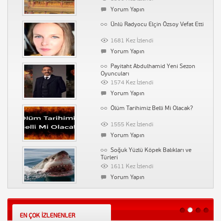
Yorum Yapın
Yorum Yapın
Tatar Ramazan Dizi Müziği –
Ünlü Radyocu Elçin Özsoy Vefat Etti
Hüzün (Kalp Ağrısı)
153041 Kez İzlendi
1681 Kez İzlendi
Yorum Yapın
Yorum Yapın
Tarihin Arka Odası-17 Mart 2012-
Payitaht Abdulhamid Yeni Sezon
Büyücülük Tarihi
Oyuncuları
90204 Kez İzlendi
1574 Kez İzlendi
Yorum Yapın
Yorum Yapın
Diversity Derneği – Farklılık
Ölüm Tarihimiz Belli Mi Olacak?
Derneği
89726 Kez İzlendi
1555 Kez İzlendi
Yorum Yapın
Yorum Yapın
Vaka-i Vakvakiye (Çınar Vakası)
Soğuk Yüzlü Köpek Balıkları ve
Türleri
71308 Kez İzlendi
1611 Kez İzlendi
Yorum Yapın
Yorum Yapın
Tarihin Arka Odası-Emine
Kılıcın Yapamadığını Kül ile Yapan
Uşaklıgil-İlber Ortaylı
Cevri Kalfa
53206 Kez İzlendi
1530 Kez İzlendi
Yorum Yapın
EN ÇOK İZLENENLER
Yorum Yapın