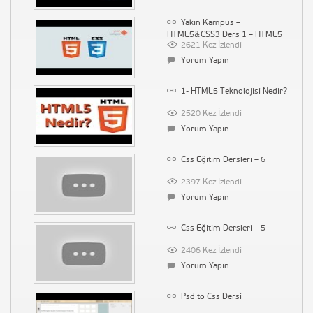
Yakın Kampüs –
HTML5&CSS3 Ders 1 – HTML5
2621 Kez İzlendi
ve CSS3\\
Yorum Yapın
1- HTML5 Teknolojisi Nedir?
2520 Kez İzlendi
Yorum Yapın
Css Eğitim Dersleri – 6
2397 Kez İzlendi
Yorum Yapın
Css Eğitim Dersleri – 5
2406 Kez İzlendi
Yorum Yapın
Psd to Css Dersi