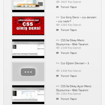
2607 Kez İzlendi
Yorum Yapın
Css Giriş Dersi – css dersleri
– css nedir?
2383 Kez İzlendi
Yorum Yapın
CSS İle Dikey Menü
Oluşturma – Web Tasarım
2349 Kez İzlendi
Dersleri 1
Yorum Yapın
Css Eğitim Dersleri – 3
2406 Kez İzlendi
Yorum Yapın
CSS İle Dikey Açılır Menü
Oluşturma – Web Tasarım
2363 Kez İzlendi
Dersleri 3
Yorum Yapın