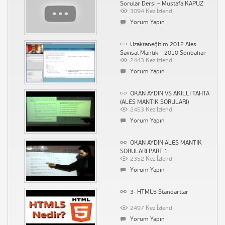
Sorular Dersi – Mustafa KAPUZ
3094 Kez İzlendi
Yorum Yapın
Uzaktaneğitim 2012 Ales
Sayısal Mantık – 2010 Sonbahar
2443 Kez İzlendi
Çözümleri
Yorum Yapın
OKAN AYDIN VS AKILLI TAHTA
(ALES MANTIK SORULARI)
2453 Kez İzlendi
Yorum Yapın
OKAN AYDIN ALES MANTIK
SORULARI PART 1
2352 Kez İzlendi
Yorum Yapın
3- HTML5 Standartlar
2497 Kez İzlendi
Yorum Yapın