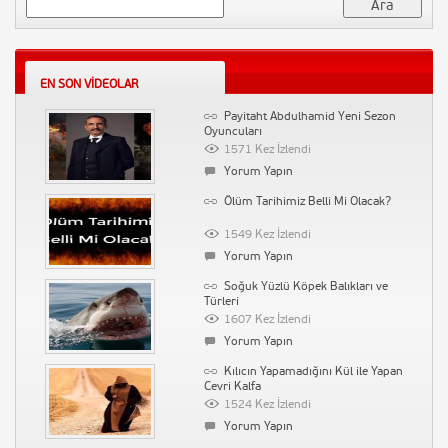
Arama:
Samsung GALAXY Note 3 + Gear :
Official First Hands-on
4938 Kez İzlendi
Yorum Yapın
EN SON VIDEOLAR
Tarihin Arka Odası Albayrak
Payitaht Abdulhamid Yeni Sezon
Gazetesi Tıpkı Basım 2. Baskı
Oyuncuları
4937 Kez İzlendi
1571 Kez İzlendi
Yorum Yapın
Yorum Yapın
Kolpaçino Bomba En Komik
Ölüm Tarihimiz Belli Mi Olacak?
Sahneler :D HQ
4886 Kez İzlendi
1549 Kez İzlendi
Yorum Yapın
Yorum Yapın
BAŞÇALAN MARŞI – ALTYAZILI
Soğuk Yüzlü Köpek Balıkları ve
Türleri
4267 Kez İzlendi
1607 Kez İzlendi
Yorum Yapın
Yorum Yapın
İstanbul 2020 Olimpiyat tanıtımı
Kılıcın Yapamadığını Kül ile Yapan
Cevri Kalfa
4044 Kez İzlendi
1524 Kez İzlendi
1 Yorum
Yorum Yapın
Siyaset Vineları 2015