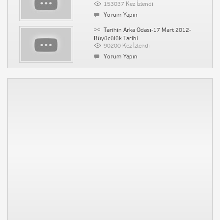
153037 Kez İzlendi
1676 Kez İzlendi
Yorum Yapın
Yorum Yapın
Tarihin Arka Odası-17 Mart 2012-
Büyücülük Tarihi
90200 Kez İzlendi
Yorum Yapın
Diversity Derneği – Farklılık
Derneği
89721 Kez İzlendi
Yorum Yapın
Vaka-i Vakvakiye (Çınar Vakası)
71302 Kez İzlendi
Yorum Yapın
Tarihin Arka Odası-Emine
Uşaklıgil-İlber Ortaylı
53200 Kez İzlendi
Yorum Yapın