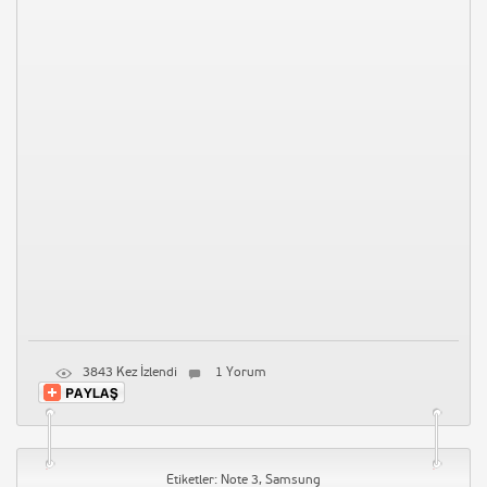
Siyaset Vineları 2015
4002 Kez İzlendi
Yorum Yapın
3843 Kez İzlendi
1 Yorum
Musa Gezici – Çağrı – Rabbin
seninle olsa
3969 Kez İzlendi
Yorum Yapın
Samsung Note 3 Tanıtım
Etiketler:
Note 3
,
Samsung