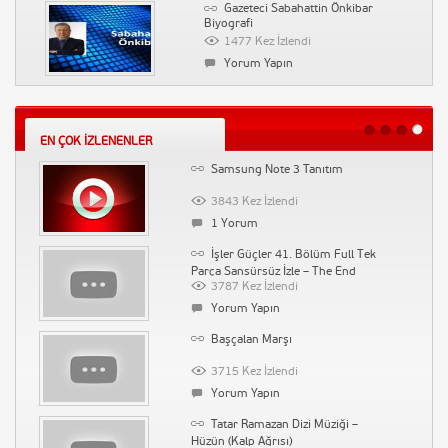
Gazeteci Sabahattin Önkibar
Biyografi
4002 Kez İzlendi
1477 Kez İzlendi
Yorum Yapın
Yorum Yapın
Musa Gezici – Çağrı – Rabbin
Saç Neden Yağlanır
seninle olsa
3969 Kez İzlendi
1522 Kez İzlendi
Yorum Yapın
EN ÇOK İZLENENLER
Yorum Yapın
Samsung Note 3 Tanıtım
Sosyal Medyadan İndirim Kuponları
Kazanın
3843 Kez İzlendi
1531 Kez İzlendi
1 Yorum
Yorum Yapın
İşler Güçler 41. Bölüm Full Tek
Su Kaçağı Tespiti İstanbul Ak Tesisat
Parça Sansürsüz İzle – The End
3787 Kez İzlendi
1516 Kez İzlendi
Yorum Yapın
Yorum Yapın
Başçalan Marşı
Çin’de Bir Peygamber Çıkmış
3715 Kez İzlendi
1496 Kez İzlendi
Yorum Yapın
Yorum Yapın
Tatar Ramazan Dizi Müziği –
Ünlü Radyocu Elçin Özsoy Vefat Etti
Hüzün (Kalp Ağrısı)