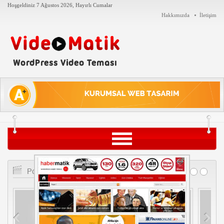
Hoşgeldiniz
7 Ağustos 2026, Hayırlı Cumalar
Hakkımızda
İletişim
Siyaset
Popüler Videolar
Teknoloji
Tarih