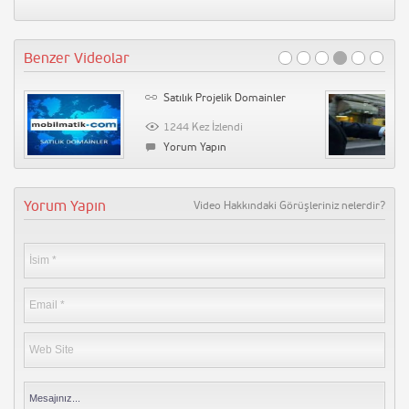
3843 Kez İzlendi
1 Yorum
Benzer Videolar
İşler Güçler 41. Bölüm Full Tek
Parça Sansürsüz İzle – The End
3787 Kez İzlendi
Satılık Projelik Domainler
Yorum Yapın
1244 Kez İzlendi
Başçalan Marşı
Yorum Yapın
3715 Kez İzlendi
Yorum Yapın
Yorum Yapın
Video Hakkındaki Görüşleriniz nelerdir?
Tatar Ramazan Dizi Müziği –
Hüzün (Kalp Ağrısı)
153037 Kez İzlendi
Yorum Yapın
Tarihin Arka Odası-17 Mart 2012-
Büyücülük Tarihi
90200 Kez İzlendi
Yorum Yapın
Diversity Derneği – Farklılık
Derneği
89721 Kez İzlendi