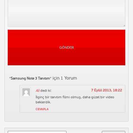
Yorum Yapın
Vaka-i Vakvakiye (Çınar Vakası)
71302 Kez İzlendi
Yorum Yapın
Tarihin Arka Odası-Emine
Uşaklıgil-İlber Ortaylı
53200 Kez İzlendi
Yorum Yapın
Erdoğan\\
6862 Kez İzlendi
için 1 Yorum
“
Samsung Note 3 Tanıtım
”
Yorum Yapın
Başarılı girişimler nasıl
7 Eylül 2013, 18:22
Ali
dedi ki:
oluşturulur?
İlginç bir tanıtım filmi olmuş, daha güzel bir video
6797 Kez İzlendi
beklerdik.
Yorum Yapın
CEVAPLA
سورة الفتح | Fetih Suresi
5538 Kez İzlendi
Yorum Yapın