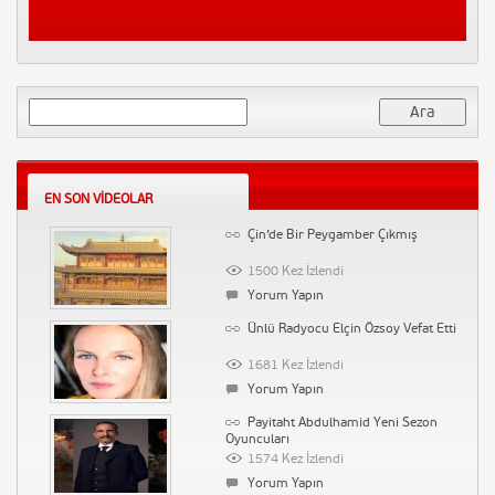
Yorum Yapın
Samsung Note 3 Tanıtım
3846 Kez İzlendi
1 Yorum
Arama:
İşler Güçler 41. Bölüm Full Tek
Parça Sansürsüz İzle – The End
3794 Kez İzlendi
Yorum Yapın
EN SON VIDEOLAR
Başçalan Marşı
Çin’de Bir Peygamber Çıkmış
3718 Kez İzlendi
1500 Kez İzlendi
Yorum Yapın
Yorum Yapın
Tatar Ramazan Dizi Müziği –
Ünlü Radyocu Elçin Özsoy Vefat Etti
Hüzün (Kalp Ağrısı)
153041 Kez İzlendi
1681 Kez İzlendi
Yorum Yapın
Yorum Yapın
Tarihin Arka Odası-17 Mart 2012-
Payitaht Abdulhamid Yeni Sezon
Büyücülük Tarihi
Oyuncuları
90204 Kez İzlendi
1574 Kez İzlendi
Yorum Yapın
Yorum Yapın