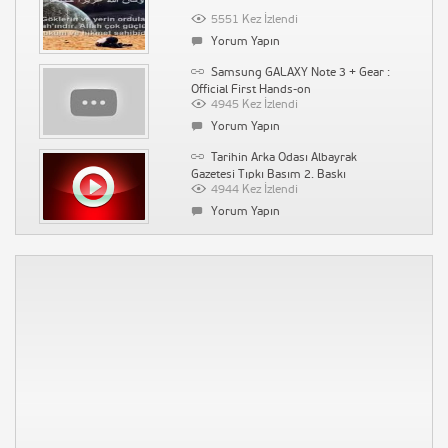
Kazanın
5551 Kez İzlendi
1537 Kez İzlendi
Yorum Yapın
Yorum Yapın
Samsung GALAXY Note 3 + Gear :
Su Kaçağı Tespiti İstanbul Ak Tesisat
Official First Hands-on
4945 Kez İzlendi
1518 Kez İzlendi
Yorum Yapın
Yorum Yapın
Tarihin Arka Odası Albayrak
Gazetesi Tıpkı Basım 2. Baskı
4944 Kez İzlendi
Yorum Yapın
Kolpaçino Bomba En Komik
Sahneler :D HQ
4890 Kez İzlendi
Yorum Yapın
BAŞÇALAN MARŞI – ALTYAZILI
4270 Kez İzlendi
Yorum Yapın
İstanbul 2020 Olimpiyat tanıtımı
4048 Kez İzlendi