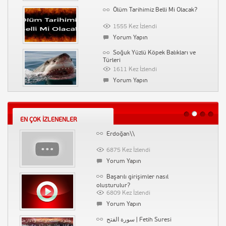
Diversity Derneği – Farklılık
Ölüm Tarihimiz Belli Mi Olacak?
Derneği
89726 Kez İzlendi
1555 Kez İzlendi
Yorum Yapın
Yorum Yapın
Vaka-i Vakvakiye (Çınar Vakası)
Soğuk Yüzlü Köpek Balıkları ve
Türleri
71308 Kez İzlendi
1611 Kez İzlendi
Yorum Yapın
Yorum Yapın
Tarihin Arka Odası-Emine
Kılıcın Yapamadığını Kül ile Yapan
Uşaklıgil-İlber Ortaylı
Cevri Kalfa
53206 Kez İzlendi
1530 Kez İzlendi
Yorum Yapın
EN ÇOK İZLENENLER
Yorum Yapın
Erdoğan\\
Gazeteci Sabahattin Önkibar
Biyografi
6875 Kez İzlendi
1480 Kez İzlendi
Yorum Yapın
Yorum Yapın
Başarılı girişimler nasıl
Saç Neden Yağlanır
oluşturulur?
6809 Kez İzlendi
1526 Kez İzlendi
Yorum Yapın
Yorum Yapın
سورة الفتح | Fetih Suresi
Sosyal Medyadan İndirim Kuponları