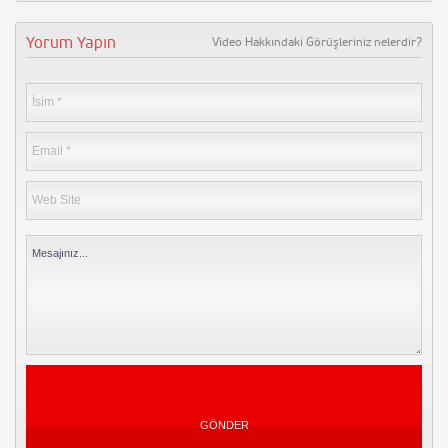
Yorum Yapın
Video Hakkındaki Görüşleriniz nelerdir?
Siyaset Vineları 2015
4007 Kez İzlendi
Yorum Yapın
Musa Gezici – Çağrı – Rabbin
seninle olsa
3972 Kez İzlendi