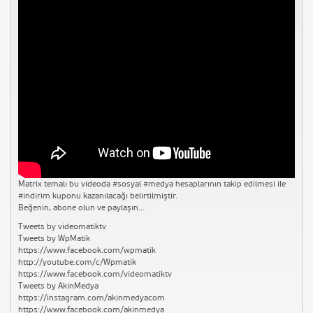
Matrix temalı bu videoda #sosyal #medya hesaplarının takip edilmesi ile
#indirim kuponu kazanılacağı belirtilmiştir.
Beğenin, abone olun ve paylaşın…
Tweets by videomatiktv
Tweets by WpMatik
https://www.facebook.com/wpmatik
http://youtube.com/c/Wpmatik
https://www.facebook.com/videomatiktv
Tweets by AkinMedya
https://instagram.com/akinmedyacom
https://www.facebook.com/akinmedya