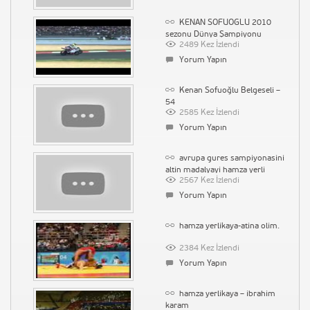
KENAN SOFUOGLU 2010
sezonu Dünya Şampiyonu
2489 Kez İzlendi
Fransa\\
Yorum Yapın
Kenan Sofuoğlu Belgeseli –
54
2585 Kez İzlendi
Yorum Yapın
avrupa gures sampiyonasini
altin madalyayi hamza yerli
2567 Kez İzlendi
kaya.m2p
Yorum Yapın
hamza yerlikaya-atina olim.
2384 Kez İzlendi
Yorum Yapın
hamza yerlikaya – ibrahim
karam