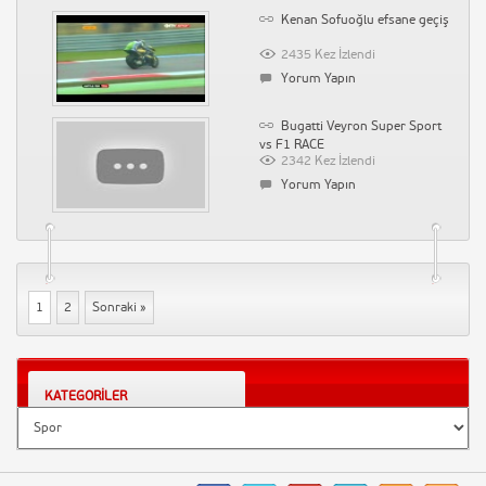
Kenan Sofuoğlu efsane geçiş
2435 Kez İzlendi
Yorum Yapın
Bugatti Veyron Super Sport
vs F1 RACE
2342 Kez İzlendi
Yorum Yapın
1
2
Sonraki »
KATEGORILER