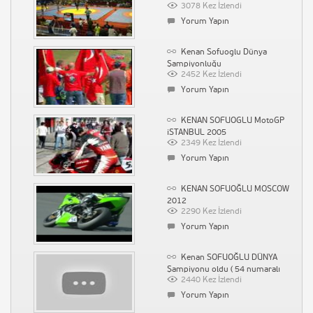
3078 Kez İzlendi
Yorum Yapın
Kenan Sofuoglu Dünya
Şampiyonluğu
2452 Kez İzlendi
Yorum Yapın
KENAN SOFUOGLU MotoGP
iSTANBUL 2005
2349 Kez İzlendi
Yorum Yapın
KENAN SOFUOĞLU MOSCOW
2012
2290 Kez İzlendi
Yorum Yapın
Kenan SOFUOĞLU DÜNYA
Şampiyonu oldu ( 54 numaralı
2440 Kez İzlendi
yeşil motosiklet )
Yorum Yapın