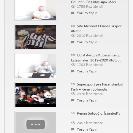
Gol 1993 Beşiktaş-Ajax Maçı
1758 Kez İzlendi
Yorum Yapın
Şifo Mehmet Efsanesi #spor
#futbol
2010 Kez İzlendi
Yorum Yapın
UEFA Avrupa Kupaları Grup
Eşleşmeleri 2019-2020 #futbol
1703 Kez İzlendi
Yorum Yapın
Supersport pre Race Istanbul
Park – Kenan Sofuoglu
2476 Kez İzlendi
Yorum Yapın
Kenan Sofuoğlu, İstanbul\\
2457 Kez İzlendi
Yorum Yapın