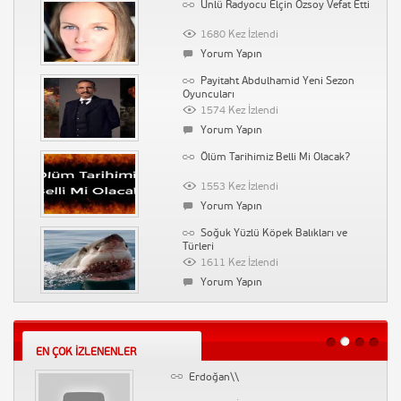
Ünlü Radyocu Elçin Özsoy Vefat Etti
Hüzün (Kalp Ağrısı)
153041 Kez İzlendi
1680 Kez İzlendi
Yorum Yapın
Yorum Yapın
Tarihin Arka Odası-17 Mart 2012-
Payitaht Abdulhamid Yeni Sezon
Büyücülük Tarihi
Oyuncuları
90204 Kez İzlendi
1574 Kez İzlendi
Yorum Yapın
Yorum Yapın
Diversity Derneği – Farklılık
Ölüm Tarihimiz Belli Mi Olacak?
Derneği
89724 Kez İzlendi
1553 Kez İzlendi
Yorum Yapın
Yorum Yapın
Vaka-i Vakvakiye (Çınar Vakası)
Soğuk Yüzlü Köpek Balıkları ve
Türleri
71306 Kez İzlendi
1611 Kez İzlendi
Yorum Yapın
Yorum Yapın
Tarihin Arka Odası-Emine
Kılıcın Yapamadığını Kül ile Yapan
Uşaklıgil-İlber Ortaylı
Cevri Kalfa
53206 Kez İzlendi
1529 Kez İzlendi
Yorum Yapın
EN ÇOK İZLENENLER
Yorum Yapın
Erdoğan\\
Gazeteci Sabahattin Önkibar
Biyografi