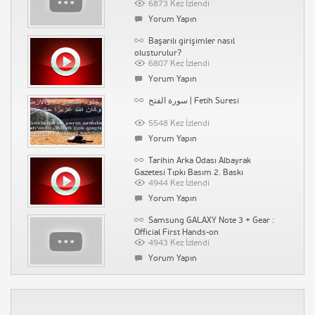
6873 Kez İzlendi
1480 Kez İzlendi
Yorum Yapın
Yorum Yapın
Başarılı girişimler nasıl
Saç Neden Yağlanır
oluşturulur?
6807 Kez İzlendi
1525 Kez İzlendi
Yorum Yapın
Yorum Yapın
سورة الفتح | Fetih Suresi
Sosyal Medyadan İndirim Kuponları
Kazanın
5548 Kez İzlendi
1536 Kez İzlendi
Yorum Yapın
Yorum Yapın
Tarihin Arka Odası Albayrak
Su Kaçağı Tespiti İstanbul Ak Tesisat
Gazetesi Tıpkı Basım 2. Baskı
4944 Kez İzlendi
1518 Kez İzlendi
Yorum Yapın
Yorum Yapın
Samsung GALAXY Note 3 + Gear :
Official First Hands-on
4943 Kez İzlendi
Yorum Yapın
Kolpaçino Bomba En Komik
Sahneler :D HQ
4889 Kez İzlendi