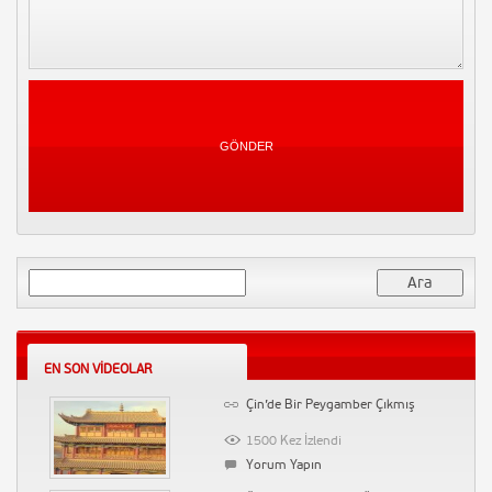
Siyaset Vineları 2015
4005 Kez İzlendi
Yorum Yapın
Musa Gezici – Çağrı – Rabbin
seninle olsa
3972 Kez İzlendi
Yorum Yapın
Samsung Note 3 Tanıtım
3846 Kez İzlendi
1 Yorum
Arama:
İşler Güçler 41. Bölüm Full Tek
Parça Sansürsüz İzle – The End
3792 Kez İzlendi
Yorum Yapın
EN SON VIDEOLAR
Başçalan Marşı
Çin’de Bir Peygamber Çıkmış
3718 Kez İzlendi
1500 Kez İzlendi
Yorum Yapın
Yorum Yapın
Tatar Ramazan Dizi Müziği –