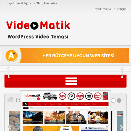
Hoşgeldiniz
8 Ağustos 2026, Cumartesi
Hakkımızda
İletişim
Siyaset
Popüler Videolar
Teknoloji
Tarih