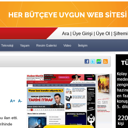
23:35
Tapeler İncelensin Dedi Dava 
Ara
|
Üye Girişi
|
Üye Ol
|
Şifrem
Teknoloji
Yaşam
Resim Galerisi
Video
İletişim
A+
A-
 ilan etti.
arihinde