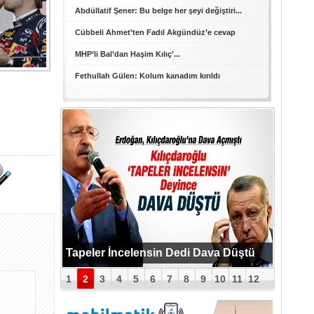
Abdüllatif Şener: Bu belge her şeyi değiştiri...
Cübbeli Ahmet’ten Fadıl Akgündüz’e cevap
MHP’li Bal’dan Haşim Kılıç’...
Fethullah Gülen: Kolum kanadım kırıldı
PUTİN BOMBAYI PATLATTI !
Tapeler İncelensin Dedi Dava Düştü
1
2
3
4
5
6
7
8
9
10
11
12