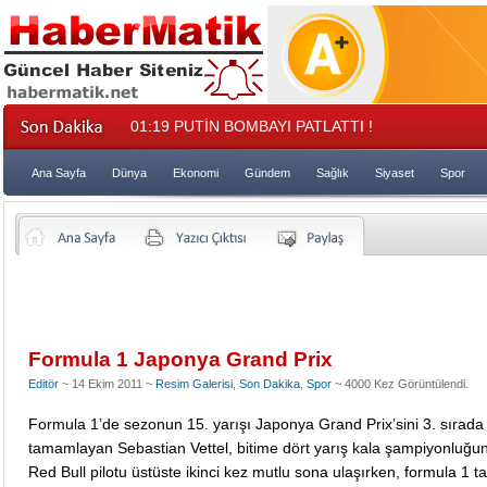
01:19
PUTİN BOMBAYI PATLATTI !
Ana Sayfa
Dünya
Ekonomi
Gündem
Sağlık
Siyaset
Spor
Formula 1 Japonya Grand Prix
Editör
~ 14 Ekim 2011 ~
Resim Galerisi
,
Son Dakika
,
Spor
~ 4000 Kez Görüntülendi.
Formula 1’de sezonun 15. yarışı Japonya Grand Prix’sini 3. sırada
tamamlayan Sebastian Vettel, bitime dört yarış kala şampiyonluğunu
Red Bull pilotu üstüste ikinci kez mutlu sona ulaşırken, formula 1 t