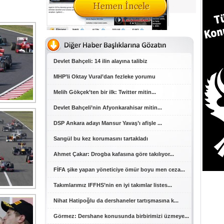
Devlet Bahçeli: 14 ilin alayına talibiz
MHP’li Oktay Vural’dan fezleke yorumu
Melih Gökçek’ten bir ilk: Twitter mitin...
Devlet Bahçeli’nin Afyonkarahisar mitin...
DSP Ankara adayı Mansur Yavaş’ı afişle ...
Sarıgül bu kez korumasını tartakladı
Ahmet Çakar: Drogba kafasına göre takılıyor...
FİFA şike yapan yöneticiye ömür boyu men ceza...
Takımlarımız IFFHS’nin en iyi takımlar listes...
Nihat Hatipoğlu da dershaneler tartışmasına k...
Görmez: Dershane konusunda birbirimizi üzmeye...