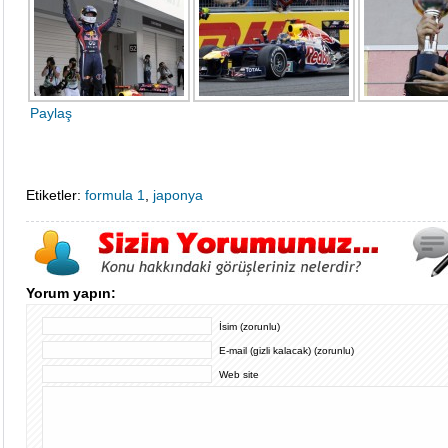
Paylaş
Etiketler:
formula 1
,
japonya
Yorum yapın:
İsim (zorunlu)
E-mail (gizli kalacak) (zorunlu)
Web site