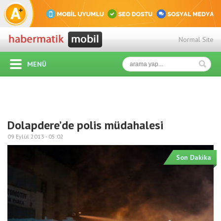
Normal Site
MENÜ
Dolapdere’de polis müdahalesi
09 Eylül 2013 -
05:02
Son Dakika