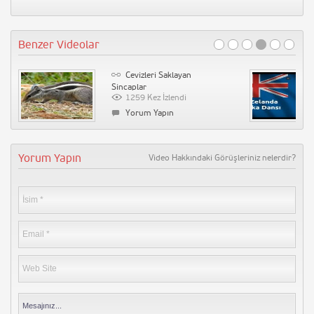
3718 Kez İzlendi
Yorum Yapın
Benzer Videolar
Tatar Ramazan Dizi Müziği –
Hüzün (Kalp Ağrısı)
153041 Kez İzlendi
Cevizleri Saklayan
Yorum Yapın
Sincaplar
1259 Kez İzlendi
Tarihin Arka Odası-17 Mart 2012-
Yorum Yapın
Büyücülük Tarihi
90204 Kez İzlendi
Yorum Yapın
Yorum Yapın
Video Hakkındaki Görüşleriniz nelerdir?
Diversity Derneği – Farklılık
Derneği
89726 Kez İzlendi
Yorum Yapın
Vaka-i Vakvakiye (Çınar Vakası)
71308 Kez İzlendi
Yorum Yapın
Tarihin Arka Odası-Emine
Uşaklıgil-İlber Ortaylı
53206 Kez İzlendi