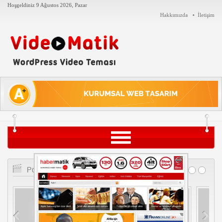
Hoşgeldiniz
9 Ağustos 2026, Pazar
Hakkımızda
İletişim
Siyaset
Popüler Videolar
Teknoloji
Tarih