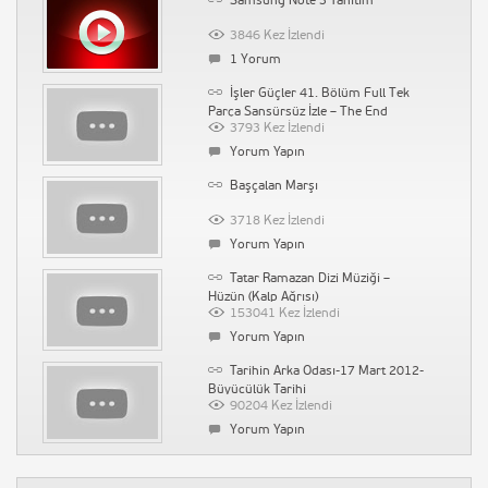
Samsung Note 3 Tanıtım
1536 Kez İzlendi
Yorum Yapın
3846 Kez İzlendi
1 Yorum
Su Kaçağı Tespiti İstanbul Ak Tesisat
İşler Güçler 41. Bölüm Full Tek
1518 Kez İzlendi
Parça Sansürsüz İzle – The End
Yorum Yapın
3793 Kez İzlendi
Yorum Yapın
Çin’de Bir Peygamber Çıkmış
Başçalan Marşı
1500 Kez İzlendi
Yorum Yapın
3718 Kez İzlendi
Yorum Yapın
Ünlü Radyocu Elçin Özsoy Vefat Etti
Tatar Ramazan Dizi Müziği –
1681 Kez İzlendi
Hüzün (Kalp Ağrısı)
Yorum Yapın
153041 Kez İzlendi
Yorum Yapın
Tarihin Arka Odası-17 Mart 2012-
Büyücülük Tarihi
90204 Kez İzlendi
Yorum Yapın
Diversity Derneği – Farklılık
Derneği