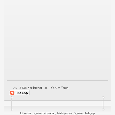
Siyaset Vineları 2015
4006 Kez İzlendi
Yorum Yapın
Musa Gezici – Çağrı – Rabbin
seninle olsa
3972 Kez İzlendi
Yorum Yapın
Samsung Note 3 Tanıtım
3846 Kez İzlendi
1 Yorum
3438 Kez İzlendi
Yorum Yapın
İşler Güçler 41. Bölüm Full Tek
Parça Sansürsüz İzle – The End
3793 Kez İzlendi
Yorum Yapın
Başçalan Marşı
Etiketler:
Siyaset videoları
,
Türkiye'deki Siyaset Anlayışı