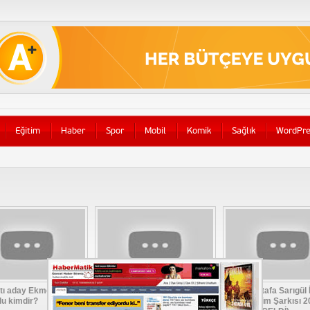
Eğitim
Haber
Spor
Mobil
Komik
Sağlık
WordPre
tı aday Ekmeleddin
MHP 2014 Yeni Seçim
Mustafa Sarıgül 
lu kimdir?
şarkısı – Kandırılmaya Hayır
Yerel Seçim Şarkısı 