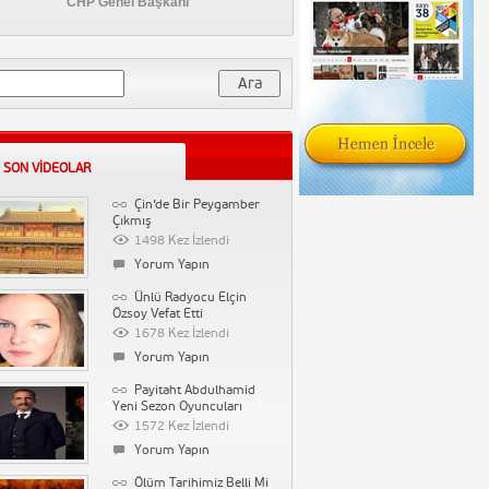
CHP Genel Başkanı
Samsung Note 3
Tanıtım
3844 Kez İzlendi
1 Yorum
a:
İşler Güçler 41.
Bölüm Full Tek Parça
3789 Kez İzlendi
Sansürsüz İzle – The End
Yorum Yapın
 SON VIDEOLAR
Başçalan Marşı
Çin’de Bir Peygamber
Çıkmış
3716 Kez İzlendi
1498 Kez İzlendi
Yorum Yapın
Yorum Yapın
Tatar Ramazan Dizi
Ünlü Radyocu Elçin
Müziği – Hüzün (Kalp
Özsoy Vefat Etti
153038 Kez İzlendi
Ağrısı)
1678 Kez İzlendi
Yorum Yapın
Yorum Yapın
Tarihin Arka Odası-17
Payitaht Abdulhamid
Mart 2012-Büyücülük
Yeni Sezon Oyuncuları
90202 Kez İzlendi
Tarihi
1572 Kez İzlendi
Yorum Yapın
Yorum Yapın
Diversity Derneği –
Ölüm Tarihimiz Belli Mi