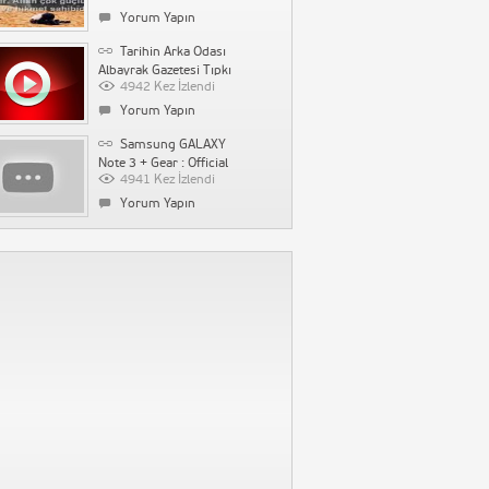
1534 Kez İzlendi
Yorum Yapın
Yorum Yapın
Tarihin Arka Odası
Su Kaçağı Tespiti
Albayrak Gazetesi Tıpkı
İstanbul Ak Tesisat
4942 Kez İzlendi
Basım 2. Baskı
1518 Kez İzlendi
Yorum Yapın
Yorum Yapın
Samsung GALAXY
Note 3 + Gear : Official
4941 Kez İzlendi
First Hands-on
Yorum Yapın
Kolpaçino Bomba En
Komik Sahneler :D HQ
4887 Kez İzlendi
Yorum Yapın
BAŞÇALAN MARŞI –
ALTYAZILI
4268 Kez İzlendi
Yorum Yapın
İstanbul 2020
Olimpiyat tanıtımı
4046 Kez İzlendi
1 Yorum