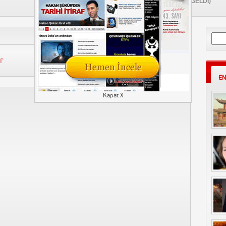
(ZAMANI GELDİ)
24 Mayıs 2022
Aram
r
EN
Kapat X