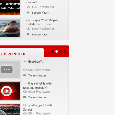
Farklılık Derneği
Olacak?
89722 Kez İzlendi
1551 Kez İzlendi
Yorum Yapın
Yorum Yapın
Vaka-i Vakvakiye
Soğuk Yüzlü Köpek
(Çınar Vakası)
Balıkları ve Türleri
71304 Kez İzlendi
1609 Kez İzlendi
Yorum Yapın
Yorum Yapın
Tarihin Arka Odası-
Kılıcın Yapamadığını Kül
Emine Uşaklıgil-İlber
ile Yapan Cevri Kalfa
53203 Kez İzlendi
Ortaylı
1527 Kez İzlendi
Yorum Yapın
 ÇOK İZLENENLER
Yorum Yapın
Erdoğan\\
Gazeteci Sabahattin
Önkibar Biyografi
6868 Kez İzlendi
1478 Kez İzlendi
Yorum Yapın
Yorum Yapın
Başarılı girişimler
Saç Neden Yağlanır
nasıl oluşturulur?
6803 Kez İzlendi
1523 Kez İzlendi
Yorum Yapın
Yorum Yapın
سورة الفتح | Fetih
Sosyal Medyadan
Suresi
İndirim Kuponları Kazanın
5544 Kez İzlendi