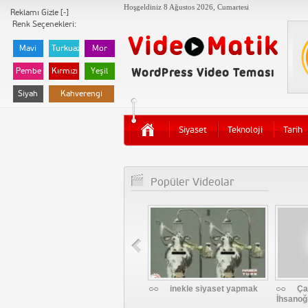
Hoşgeldiniz
8 Ağustos 2026, Cumartesi
Reklamı Gizle [-]
Renk Seçenekleri:
Mavi
Turkuaz
Mor
Pembe
Kırmızı
Yeşil
Siyah
Kahverengi
Siyaset
Teknoloji
Tarih
Popüler Videolar
Levent Kırca Siyaset
inekle siyaset yapmak
Ça
İhsanoğ