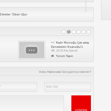
Etiketler:
Özkan Uğur
Kadir Mısıroğlu Çatı aday
Ekmeleddin İhsanoğlu\\
2578 Kez İzlendi
Yorum Yapın
Video Hakkındaki Görüşleriniz nelerdir?