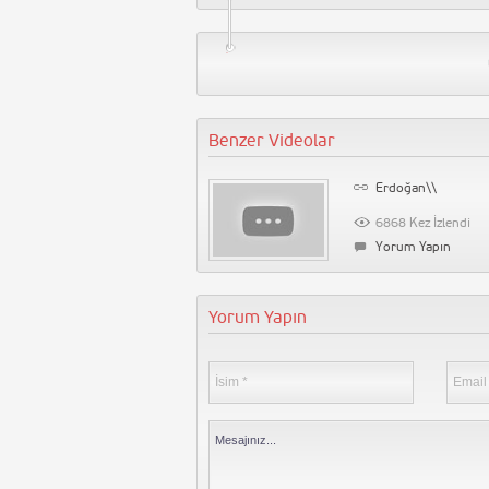
Benzer Videolar
Sancaktepe Sokakta
Erdoğan\\
anat Var Etkinliği
1239 Kez İzlendi
6868 Kez İzlendi
Yorum Yapın
Yorum Yapın
Yorum Yapın