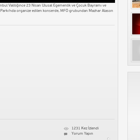
bul Valiliğince 23 Nisan Ulusal Egemenlik ve Çocuk Bayramı ve
ne Parkı’nda organize edilen konserde, MFÖ grubundan Mazhar Alason
1231 Kez İzlendi
Yorum Yapın