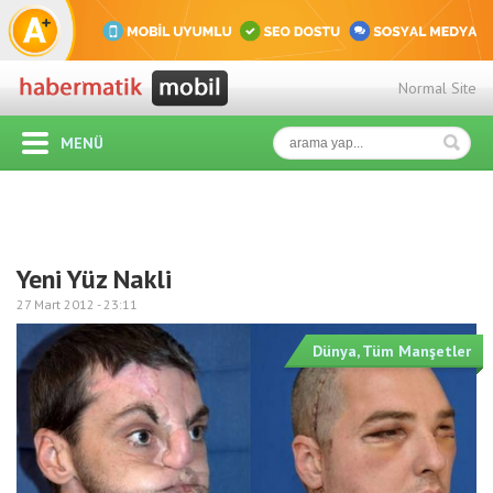
Normal Site
MENÜ
Yeni Yüz Nakli
27 Mart 2012 -
23:11
Dünya
,
Tüm Manşetler