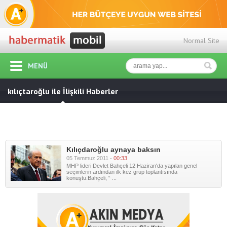
Normal Site
MENÜ
kılıçtaroğlu ile İlişkili Haberler
Kılıçdaroğlu aynaya baksın
05 Temmuz 2011 -
00:33
MHP lideri Devlet Bahçeli 12 Haziran'da yapılan genel
seçimlerin ardından ilk kez grup toplantısında
konuştu.Bahçeli, “ ...