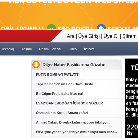
23:35
Tapeler İncelensin Dedi Dava 
Ara
|
Üye Girişi
|
Üye Ol
|
Şifrem
Teknoloji
Yaşam
Resim Galerisi
Video
İletişim
PUTİN BOMBAYI PATLATTI !
Tapeler İncelensin Dedi Dava Düştü
Bir Çılgın Proje daha iflas etti
ESAD’DAN ERDOĞAN İÇİN ŞOK SÖZLER
Osmanlı’nın Kut’ül Amare zaferi
Ahmet Çakar: Drogba kafasına göre takılıyor...
FİFA şike yapan yöneticiye ömür boyu men ceza...