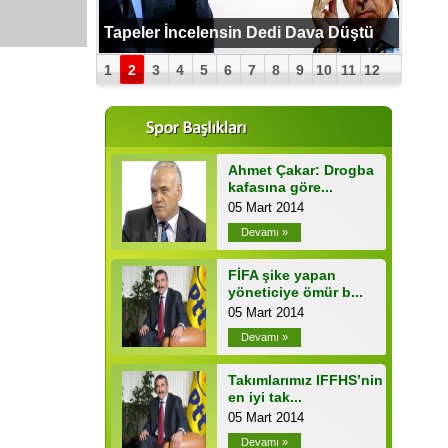
PUTİN BOMBAYI PATLATTI !
Tapeler İncelensin Dedi Dava Düştü
1
2
3
4
5
6
7
8
9
10
11
12
Ahmet Çakar: Drogba
kafasına göre...
05 Mart 2014
Devamı »
FİFA şike yapan
yöneticiye ömür b...
05 Mart 2014
Devamı »
Takımlarımız IFFHS’nin
en iyi tak...
05 Mart 2014
Devamı »