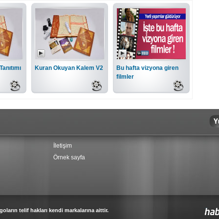
Tanıtımı
Kuran Okuyan Kalem V2
Bu hafta vizyona giren
filmler
İletişim
Örnek sayfa
oların telif hakları kendi markalarına aittir.
Haber Sitesi