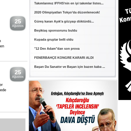
Takımlarımız IFFHS’nin en iyi takımlar listes...
2020 Olimpiyatları Tokyo’da düzenlenecek!
25
Güreş kararı Ayık’a gözyaşı döktürdü...
Ağustos
Beşiktaş sponsorunu buldu
Kupada gruplar belli oldu
n
ten
"12 Dev Adam"dan son prova
FENERBAHÇE KONGRE KARARI ALDI
Başarı Da Sanattır ve Başarı için bazen kaba ...
25
Ağustos
er
çede