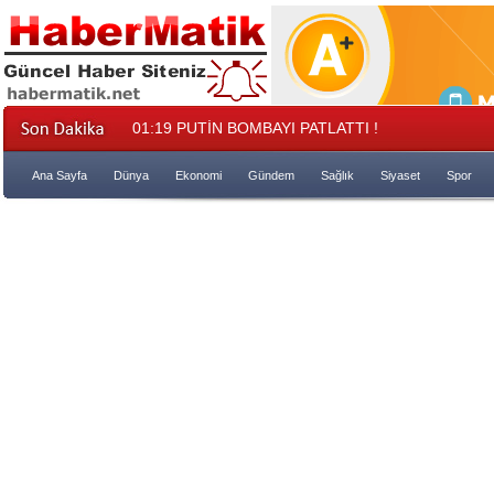
01:19
PUTİN BOMBAYI PATLATTI !
Ana Sayfa
Dünya
Ekonomi
Gündem
Sağlık
Siyaset
Spor