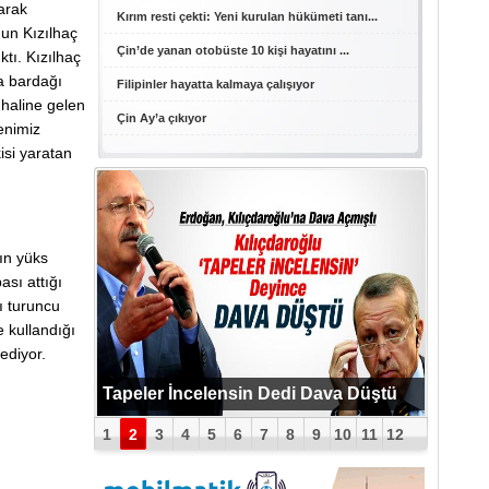
parak
Kırım resti çekti: Yeni kurulan hükümeti tanı...
nun Kızılhaç
Çin’de yanan otobüste 10 kişi hayatını ...
tı. Kızılhaç
a bardağı
Filipinler hayatta kalmaya çalışıyor
 haline gelen
Çin Ay’a çıkıyor
enimiz
isi yaratan
ın yüks
ası attığı
ı turuncu
 kullandığı
ediyor.
PUTİN BOMBAYI PATLATTI !
Tapeler İncelensin Dedi Dava Düştü
1
2
3
4
5
6
7
8
9
10
11
12