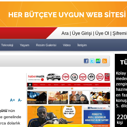
23:35
Tapeler İncelensin Dedi Dava 
Ara
|
Üye Girişi
|
Üye Ol
|
Şifrem
Teknoloji
Yaşam
Resim Galerisi
Video
İletişim
A+
A-
gütü
’nün
lke genelinde
rca dolarlık