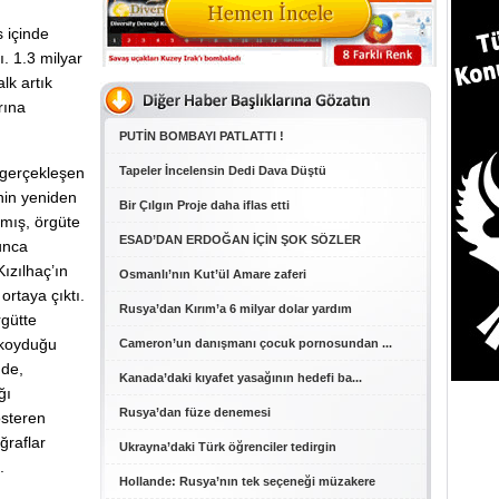
s içinde
ı. 1.3 milyar
lk artık
rına
PUTİN BOMBAYI PATLATTI !
 gerçekleşen
Tapeler İncelensin Dedi Dava Düştü
nin yeniden
Bir Çılgın Proje daha iflas etti
amış, örgüte
ESAD’DAN ERDOĞAN İÇİN ŞOK SÖZLER
unca
ızılhaç’ın
Osmanlı’nın Kut’ül Amare zaferi
ortaya çıktı.
Rusya’dan Kırım’a 6 milyar dolar yardım
rgütte
e koyduğu
Cameron’un danışmanı çocuk pornosundan ...
nde,
Kanada’daki kıyafet yasağının hedefi ba...
ğı
Rusya’dan füze denemesi
österen
ğraflar
Ukrayna’daki Türk öğrenciler tedirgin
.
Hollande: Rusya’nın tek seçeneği müzakere