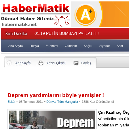
01:19
PUTİN BOMBAYI PATLATTI !
Ana Sayfa
Dünya
Ekonomi
Gündem
Sağlık
Siyaset
Spor
Deprem yardımlarını böyle yemişler !
Editör
~ 05 Temmuz 2011 ~
Dünya
,
Tüm Manşetler
~ 1886 Kez Görüntülendi.
Çin Kızılhaç Ör
yöneticilerinin ü
toplanan milyarla