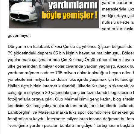
yardım parlarını
metresleriyle lük
yediği ortaya çıkt
nüfuslu ülkede ha
yardım kuruluşla
güvenmiyor.
Dünyanın en kalabalık ülkesi Çin’de üç yıl önce Şiçuan bölgesinde
79 şiddetindeki deprem 65 bin kişinin hayatına mal olmuştu. Bölge
yapılanması çalışmalarında Çin Kızılhaç Örgütü önemli bir rol oyn
ülke genelinden 8 milyar dolar civarında yardım yağmıştı. Ancak b
yardıma rağmen sadece 735 milyon dolar topladığını beyan eden K
yöneticilerinin milyarlarca doları lüks içinde yaşamak için kullandığı 
Halkın üçte birinin internet kullandığı ülkede Kızılhaç’ın skandalı, ö
çalıştığını söyleyen 20 yaşındaki genç bir kızın kendi blog sitesin
fotoğraflarla ortaya çıktı. Guo Meimei isimli genç kadın, blog sitesi
kendisini Kızılhaç çalışanı olarak tanıtarak, farklı kentlerde kullandı
Lamborghini ve Maserati marka lüks spor otomobillere binerken g
fotoğraflarını koydu. İnternette milyonlarca insana dağıman bu foto
“verdiğimiz yardım paraları bunlara mı gidiyor” tartışmasını başlattı