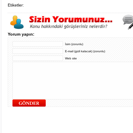
Etiketler:
Yorum yapın:
İsim (zorunlu)
E-mail (gizli kalacak) (zorunlu)
Web site