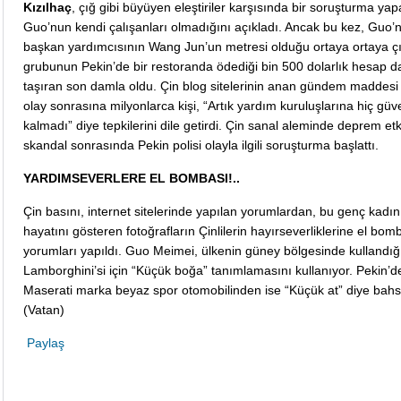
Kızılhaç
, çığ gibi büyüyen eleştiriler karşısında bir soruşturma ya
Guo’nun kendi çalışanları olmadığını açıkladı. Ancak bu kez, Guo’
başkan yardımcısının Wang Jun’un metresi olduğu ortaya ortaya çık
grubunun Pekin’de bir restoranda ödediği bin 500 dolarlık hesap d
taşıran son damla oldu. Çin blog sitelerinin anan gündem maddesi
olay sonrasına milyonlarca kişi, “Artık yardım kuruluşlarına hiç güv
kalmadı” diye tepkilerini dile getirdi. Çin sanal aleminde deprem etk
skandal sonrasında Pekin polisi olayla ilgili soruşturma başlattı.
YARDIMSEVERLERE EL BOMBASI!..
Çin basını, internet sitelerinde yapılan yorumlardan, bu genç kadın
hayatını gösteren fotoğrafların Çinlilerin hayırseverliklerine el bomb
yorumları yapıldı. Guo Meimei, ülkenin güney bölgesinde kullandığ
Lamborghini’si için “Küçük boğa” tanımlamasını kullanıyor. Pekin’de
Maserati marka beyaz spor otomobilinden ise “Küçük at” diye bahs
(Vatan)
Paylaş