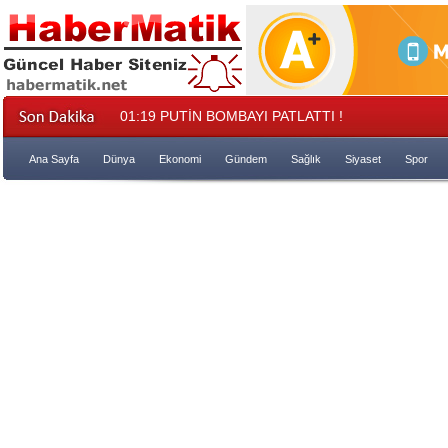
01:19
PUTİN BOMBAYI PATLATTI !
Ana Sayfa
Dünya
Ekonomi
Gündem
Sağlık
Siyaset
Spor