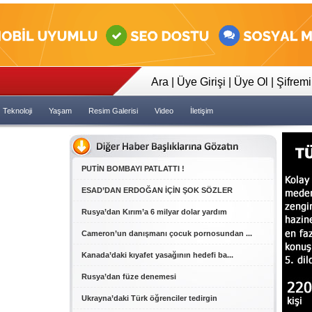
23:35
Tapeler İncelensin Dedi Dava 
Ara
|
Üye Girişi
|
Üye Ol
|
Şifrem
Teknoloji
Yaşam
Resim Galerisi
Video
İletişim
PUTİN BOMBAYI PATLATTI !
ESAD’DAN ERDOĞAN İÇİN ŞOK SÖZLER
Rusya’dan Kırım’a 6 milyar dolar yardım
Cameron’un danışmanı çocuk pornosundan ...
Kanada’daki kıyafet yasağının hedefi ba...
Rusya’dan füze denemesi
Ukrayna’daki Türk öğrenciler tedirgin