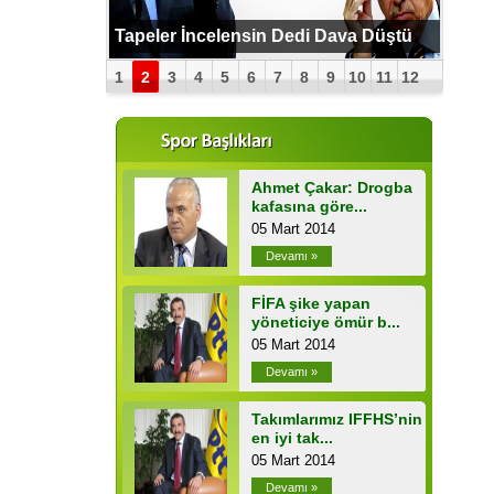
PUTİN BOMBAYI PATLATTI !
Tapeler İncelensin Dedi Dava Düştü
1
2
3
4
5
6
7
8
9
10
11
12
Ahmet Çakar: Drogba
kafasına göre...
05 Mart 2014
Devamı »
FİFA şike yapan
yöneticiye ömür b...
05 Mart 2014
Devamı »
Takımlarımız IFFHS’nin
en iyi tak...
05 Mart 2014
Devamı »