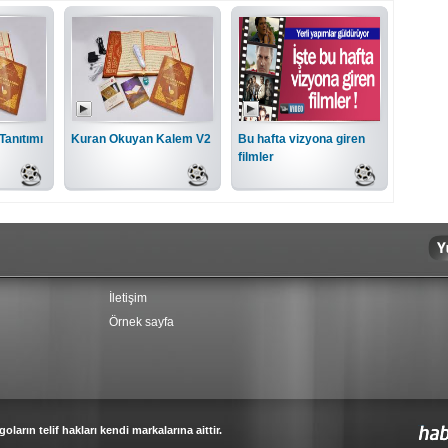
Tanıtımı
Kuran Okuyan Kalem V2
Bu hafta vizyona giren
filmler
İletişim
Örnek sayfa
oların telif hakları kendi markalarına aittir.
Haber Sitesi