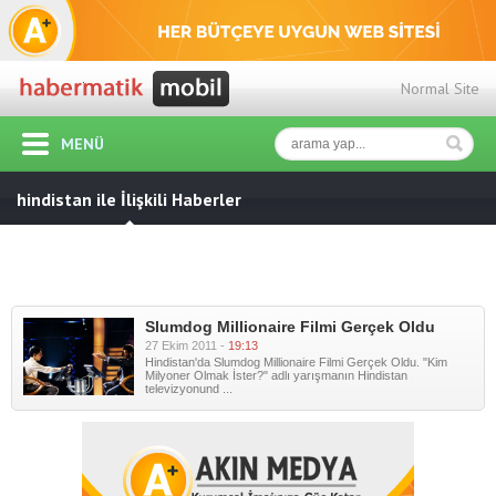
Normal Site
MENÜ
hindistan ile İlişkili Haberler
Slumdog Millionaire Filmi Gerçek Oldu
27 Ekim 2011 -
19:13
Hindistan'da Slumdog Millionaire Filmi Gerçek Oldu. "Kim
Milyoner Olmak İster?" adlı yarışmanın Hindistan
televizyonund ...