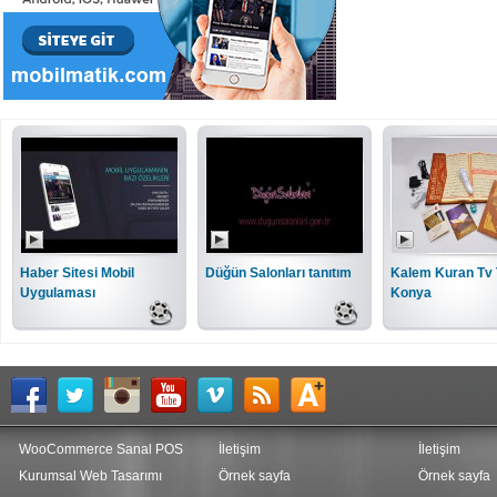
Haber Sitesi Mobil
Düğün Salonları tanıtım
Kalem Kuran Tv 
Uygulaması
Konya
WooCommerce Sanal POS
İletişim
İletişim
Kurumsal Web Tasarımı
Örnek sayfa
Örnek sayfa