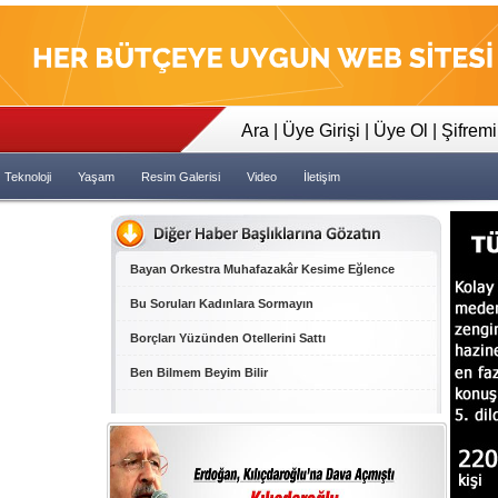
23:35
Tapeler İncelensin Dedi Dava 
Ara
|
Üye Girişi
|
Üye Ol
|
Şifrem
Teknoloji
Yaşam
Resim Galerisi
Video
İletişim
Bayan Orkestra Muhafazakâr Kesime Eğlence
Bu Soruları Kadınlara Sormayın
Borçları Yüzünden Otellerini Sattı
Ben Bilmem Beyim Bilir