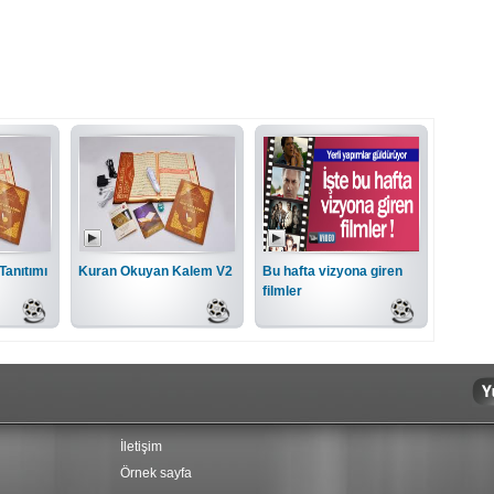
Tanıtımı
Kuran Okuyan Kalem V2
Bu hafta vizyona giren
filmler
İletişim
Örnek sayfa