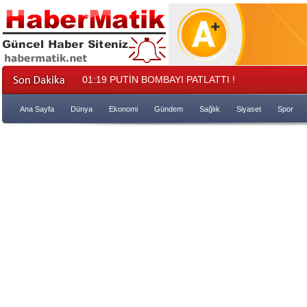
01:19
PUTİN BOMBAYI PATLATTI !
Ana Sayfa
Dünya
Ekonomi
Gündem
Sağlık
Siyaset
Spor