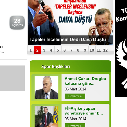
28
Ağustos
PUTİN BOMBAYI PATLATTI !
Tapeler İncelensin Dedi Dava Düştü
zin
1
2
3
4
5
6
7
8
9
10
11
12
...
Ahmet Çakar: Drogba
kafasına göre...
05 Mart 2014
Devamı »
FİFA şike yapan
yöneticiye ömür b...
05 Mart 2014
Devamı »