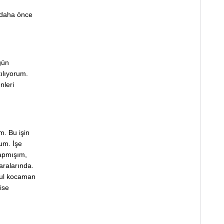
 daha önce
ğün
ılıyorum.
nleri
m. Bu işin
um. İşe
kapmışım,
aralarında.
vul kocaman
ise