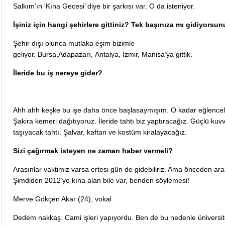
Salkım’ın ‘Kına Gecesi’ diye bir şarkısı var. O da isteniyor.
İşiniz için hangi şehirlere gittiniz? Tek başınıza mı gidiyorsu
Şehir dışı olunca mutlaka eşim bizimle
geliyor. Bursa,Adapazarı, Antalya, İzmir, Manisa’ya gittik.
İleride bu iş nereye gider?
http://www.bayanorkestra.gen.tr/
Ahh ahh keşke bu işe daha önce başlasaymışım. O kadar eğlenceli
Şakira kemeri dağıtıyoruz. İleride tahtı biz yaptıracağız. Güçlü kuvv
taşıyacak tahtı. Şalvar, kaftan ve kostüm kiralayacağız.
Sizi çağırmak isteyen ne zaman haber vermeli?
Arasınlar vaktimiz varsa ertesi gün de gidebiliriz. Ama önceden ar
Şimdiden 2012’ye kına alan bile var, benden söylemesi!
Merve Gökçen Akar (24), vokal
Dedem nakkaş. Cami işleri yapıyordu. Ben de bu nedenle üniversi