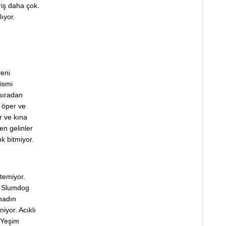
riş daha çok.
ıyor.
yeni
 ismi
sıradan
i öper ve
r ve kına
zen gelinler
lık bitmiyor.
stemiyor.
ı Slumdog
amadın
niyor. Acıklı
 Yeşim