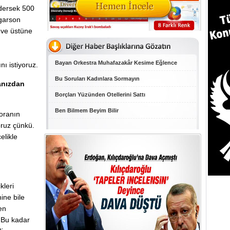
dersek 500
 garson
e ve üstüne
Bayan Orkestra Muhafazakâr Kesime Eğlence
ı istiyoruz.
Bu Soruları Kadınlara Sormayın
manızdan
Borçları Yüzünden Otellerini Sattı
Ben Bilmem Beyim Bilir
oranın
oruz çünkü.
elikle
kleri
ine bile
en
. Bu kadar