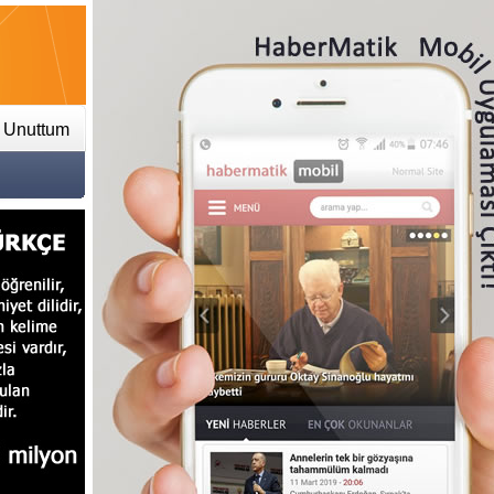
Düştü
18:44
Bir Çılgın Proje da
i Unuttum