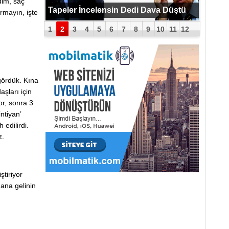
dim, saç
PUTİN BOMBAYI PATLATTI !
Tapeler İncelensin Dedi Dava Düştü
rmayın, işte
1
2
3
4
5
6
7
8
9
10
11
12
gördük. Kına
şları için
or, sonra 3
intiyan’
edilirdi.
z.
tiriyor
nana gelinin