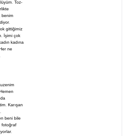
slüyüm. Toz-
likte
a benim
diyor.
k gittiğimiz
. İşimi çok
kadın kadına
Her ne
a
 Kuzenim
. Hemen
 da
tim. Karışan
.
n beni bile
 fotoğraf
yorlar.