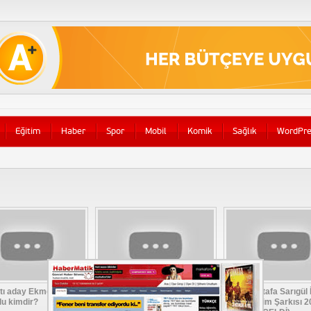
Eğitim
Haber
Spor
Mobil
Komik
Sağlık
WordPre
tı aday Ekmeleddin
MHP 2014 Yeni Seçim
Mustafa Sarıgül 
lu kimdir?
şarkısı – Kandırılmaya Hayır
Yerel Seçim Şarkısı 