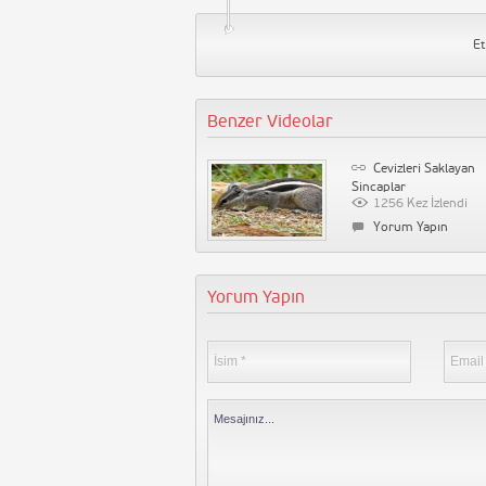
Et
Benzer Videolar
Kargalar İnsanlara Neden
Cevizleri Saklayan
aldırır?
Sincaplar
1227 Kez İzlendi
1256 Kez İzlendi
Yorum Yapın
Yorum Yapın
Yorum Yapın