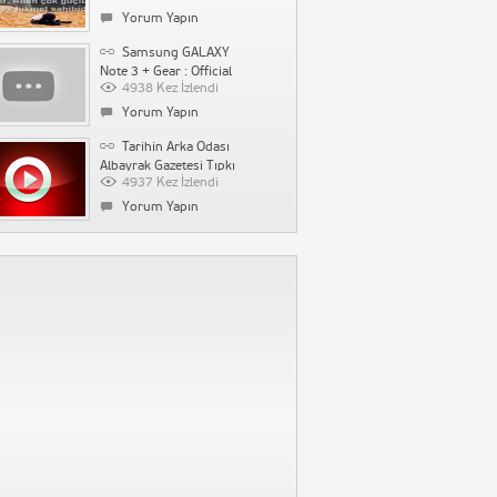
1531 Kez İzlendi
Yorum Yapın
Yorum Yapın
Samsung GALAXY
Su Kaçağı Tespiti
Note 3 + Gear : Official
İstanbul Ak Tesisat
4938 Kez İzlendi
First Hands-on
1516 Kez İzlendi
Yorum Yapın
Yorum Yapın
Tarihin Arka Odası
Albayrak Gazetesi Tıpkı
4937 Kez İzlendi
Basım 2. Baskı
Yorum Yapın
Kolpaçino Bomba En
Komik Sahneler :D HQ
4886 Kez İzlendi
Yorum Yapın
BAŞÇALAN MARŞI –
ALTYAZILI
4267 Kez İzlendi
Yorum Yapın
İstanbul 2020
Olimpiyat tanıtımı
4044 Kez İzlendi
1 Yorum