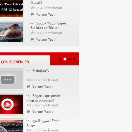
Farklılık Derneği
Olacak?
89721 Kez İzlendi
1549 Kez İzlendi
Yorum Yapın
Yorum Yapın
Vaka-i Vakvakiye
Soğuk Yüzlü Köpek
(Çınar Vakası)
Balıkları ve Türleri
71302 Kez İzlendi
1607 Kez İzlendi
Yorum Yapın
Yorum Yapın
Tarihin Arka Odası-
Kılıcın Yapamadığını Kül
Emine Uşaklıgil-İlber
ile Yapan Cevri Kalfa
53200 Kez İzlendi
Ortaylı
1524 Kez İzlendi
Yorum Yapın
 ÇOK İZLENENLER
Yorum Yapın
Erdoğan\\
Gazeteci Sabahattin
Önkibar Biyografi
6862 Kez İzlendi
1477 Kez İzlendi
Yorum Yapın
Yorum Yapın
Başarılı girişimler
Saç Neden Yağlanır
nasıl oluşturulur?
6797 Kez İzlendi
1522 Kez İzlendi
Yorum Yapın
Yorum Yapın
سورة الفتح | Fetih
Sosyal Medyadan
Suresi
İndirim Kuponları Kazanın
5538 Kez İzlendi