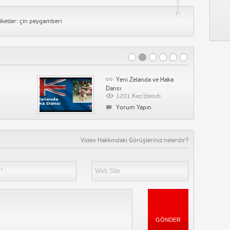
iketler:
çin peygamberi
Yeni Zelanda ve Haka
Dansı
1201 Kez İzlendi
Yorum Yapın
Video Hakkındaki Görüşleriniz nelerdir?