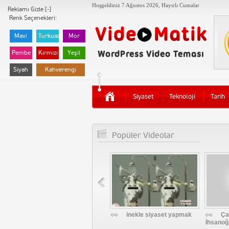
Hoşgeldiniz
7 Ağustos 2026, Hayırlı Cumalar
Reklamı Gizle [-]
Renk Seçenekleri:
Mavi
Turkuaz
Mor
Pembe
Kırmızı
Yeşil
Siyah
Kahverengi
Siyaset
Teknoloji
Tarih
Popüler Videolar
Levent Kırca Siyaset
inekle siyaset yapmak
Ça
İhsanoğ