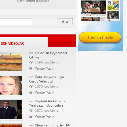
CHP Genel Başkanı
Samsung Note 3
Tanıtım
3842 Kez İzlendi
1 Yorum
a:
İşler Güçler 41.
Bölüm Full Tek Parça
3787 Kez İzlendi
Sansürsüz İzle – The End
Yorum Yapın
 SON VIDEOLAR
Başçalan Marşı
Çin’de Bir Peygamber
Çıkmış
3715 Kez İzlendi
1496 Kez İzlendi
Yorum Yapın
Yorum Yapın
Tatar Ramazan Dizi
Ünlü Radyocu Elçin
Müziği – Hüzün (Kalp
Özsoy Vefat Etti
153037 Kez İzlendi
Ağrısı)
1676 Kez İzlendi
Yorum Yapın
Yorum Yapın
Tarihin Arka Odası-17
Payitaht Abdulhamid
Mart 2012-Büyücülük
Yeni Sezon Oyuncuları
90200 Kez İzlendi
Tarihi
1571 Kez İzlendi
Yorum Yapın
Yorum Yapın
Diversity Derneği –
Ölüm Tarihimiz Belli Mi