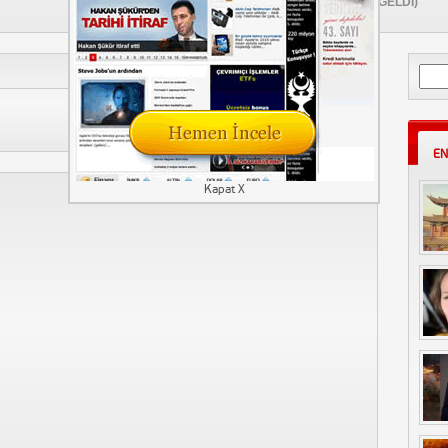
(ZAMANI GELDİ)
24 Mayıs 2022
Aram
EN
Kapat X