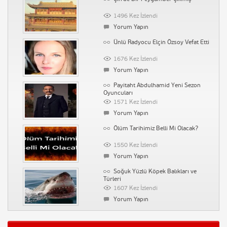
3715 Kez İzlendi
1496 Kez İzlendi
Yorum Yapın
Yorum Yapın
Tatar Ramazan Dizi Müziği –
Ünlü Radyocu Elçin Özsoy Vefat Etti
Hüzün (Kalp Ağrısı)
153037 Kez İzlendi
1676 Kez İzlendi
Yorum Yapın
Yorum Yapın
Tarihin Arka Odası-17 Mart 2012-
Payitaht Abdulhamid Yeni Sezon
Büyücülük Tarihi
Oyuncuları
90201 Kez İzlendi
1571 Kez İzlendi
Yorum Yapın
Yorum Yapın
Diversity Derneği – Farklılık
Ölüm Tarihimiz Belli Mi Olacak?
Derneği
89721 Kez İzlendi
1550 Kez İzlendi
Yorum Yapın
Yorum Yapın
Vaka-i Vakvakiye (Çınar Vakası)
Soğuk Yüzlü Köpek Balıkları ve
Türleri
71303 Kez İzlendi
1607 Kez İzlendi
Yorum Yapın
Yorum Yapın
Tarihin Arka Odası-Emine
Kılıcın Yapamadığını Kül ile Yapan
Uşaklıgil-İlber Ortaylı
Cevri Kalfa
53201 Kez İzlendi