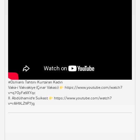
#Osmanlı Tahtını Kurtaran Kadın
Vaka-i Vakvakiye (Çınar Vakası)
https://www.youtube.com/watch?
v=q7OyFa9XYqc
II. Abdülhamid’e Suikast
https://www.youtube.com/watch?
v=rAH9LZ9P7jg