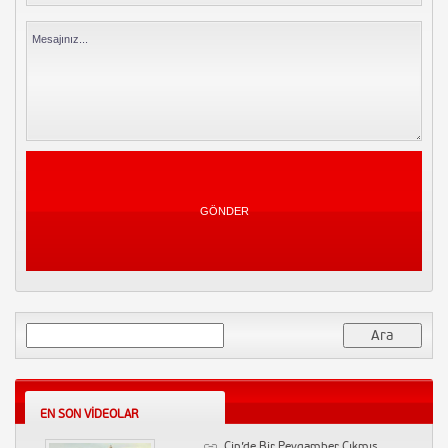
Siyaset Vineları 2015
4002 Kez İzlendi
Yorum Yapın
Musa Gezici – Çağrı – Rabbin
seninle olsa
3969 Kez İzlendi
Yorum Yapın
Samsung Note 3 Tanıtım
3843 Kez İzlendi
1 Yorum
Arama:
İşler Güçler 41. Bölüm Full Tek
Parça Sansürsüz İzle – The End
3787 Kez İzlendi
Yorum Yapın
EN SON VIDEOLAR
Başçalan Marşı
Çin’de Bir Peygamber Çıkmış