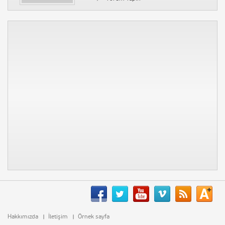
Kolpaçino Bomba En Komik
Sahneler :D HQ
4886 Kez İzlendi
Yorum Yapın
BAŞÇALAN MARŞI – ALTYAZILI
4267 Kez İzlendi
Yorum Yapın
İstanbul 2020 Olimpiyat tanıtımı
4044 Kez İzlendi
1 Yorum
Siyaset Vineları 2015
4002 Kez İzlendi
Yorum Yapın
Musa Gezici – Çağrı – Rabbin
seninle olsa
3969 Kez İzlendi
Yorum Yapın
Hakkımızda
İletişim
Örnek sayfa