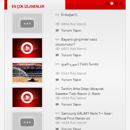
1525 Kez İzlendi
Yorum Yapın
EN ÇOK İZLENENLER
Yorum Yapın
Erdoğan\\
Gazeteci Sabahattin Önkibar
Biyografi
6866 Kez İzlendi
1477 Kez İzlendi
Yorum Yapın
Yorum Yapın
Başarılı girişimler nasıl
Saç Neden Yağlanır
oluşturulur?
6801 Kez İzlendi
1522 Kez İzlendi
Yorum Yapın
Yorum Yapın
سورة الفتح | Fetih Suresi
Sosyal Medyadan İndirim Kuponları
Kazanın
5542 Kez İzlendi
1532 Kez İzlendi
Yorum Yapın
Yorum Yapın
Tarihin Arka Odası Albayrak
Su Kaçağı Tespiti İstanbul Ak Tesisat
Gazetesi Tıpkı Basım 2. Baskı
4939 Kez İzlendi
1516 Kez İzlendi
Yorum Yapın
Yorum Yapın
Samsung GALAXY Note 3 + Gear :
Official First Hands-on
4938 Kez İzlendi
Yorum Yapın