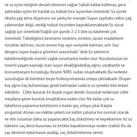
ve su içme isteğinin devam etmesini sağlar. Sabah kalkar kalkmaz, gece
yatmadan içilen bir bardak su, tokluk hissi açısından önemlidir. Su içerek
idrarla yağ atma düşüncesi ise yanlış bir inanıştır. Suyun zayıflatıcı etkisi yağ
yakımından değil, verdiği tokluk hissinden kaynaklanmaktadır.Su vücut
sağlığı için önemlidir!Sağlık için günde 2-2.5 litre su tüketmek çok
önemlidir. Tükettiğimiz besinlerin sindirimi, emilimi, zararlı maddelerin
vücuttan atılması, vücut ısısının hep aynı seviyede kalması, asit- baz
dengesi suyun başlıca görevleri arasındadır” dedi.Su yeterince
tüketilmediğinde önemli sağlık sorunlarına neden olur. Vücudumuzun en
önemli yaşam kaynağı olan suyun eksikliğinde;Baş ağrısı, unutkanlık ve
konsantrasyon bozukluğu: Beynin %90’ı sudan oluşmaktadır. Bu nedenle
susuzluğun ilk belirtileri beyin fonksiyonlarında ortaya çıkmaktadır. Oluşan
baş ağrısı ilaç kullanmaya gerek kalmadan sadece su içmekle bile tedavi
edilebilir. Ciltte kuruluk: En büyük organ deridir. Susuzluk nedeniyle ciltte
meydana gelen kuruluk, kırışıklıklara neden olur. Ne kadar çok su
tüketilirse,yaşlanma belirtilerini o kadar geç ortaya çıkar. Kalpte
yorgunluk: Alınan sıvı miktarı yeterli ise kalbin çalışma hızı normal olacak
ve ritm sorunları daha az yaşanacaktır.Saç dökülmesi ve kepeklenme: Az su
tüketimi saç derisi kuruması ile birlikte kepeklenmeye neden olabilir. Bu da
saç derisinin tutulmasını azaltıp, saç dökülmelerine zemin