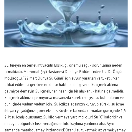
Su, bireyin en temel ihtiyacıdır. Eksikliği, önemli sağlık sorunlarına neden
olmaktadır. Memorial Şişli Hastanesi Dahiliye Bölümü’nden Uz. Dr. Özgür
Mollaoğlu, “22 Mart Dünya Su Günü” için suyun yararları ve tüketilirken
dikkat edilmesi gereken noktalar hakkında bilgi verdi.Su içmek aklıma
gelmiyor demeyin!Su içmek, her insan için bir alışkanlık haline gelmelidir.
Su içmek aklınıza gelmiyorsa masanızda sürekli bir şişe su bulundurun ve
gün içinde yudum yudum için. Su içtikçe ağzınızın kuruyup sürekli su içme
ihtiyacı yaşadığınızı göreceksiniz. Böylece farkında olmadan gün içinde 1,5-
2 lt su içmiş olursunuz. Su kilo vermeye yardımcı olur! Su “0” kaloridir ve
mideye dolgunluk hissi verdiğinden kilo kaybına yardımcı olur. Aynı
zamanda metabolizmayı hızlandırır.Düzenli su tüketmek, az yemek yemeyi