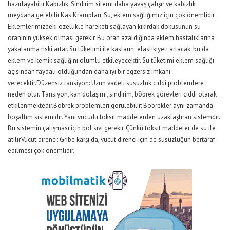
hazırlayabilir.Kabızlık: Sindirim sitemi daha yavaş çalışır ve kabızlık
meydana gelebilir.Kas Krampları: Su, eklem sağlığımız için çok önemlidir.
Eklemlerimizdeki özellikle hareketi sağlayan kıkırdak dokusunun su
oranının yüksek olması gerekir. Bu oran azaldığında eklem hastalıklarına
yakalanma riski artar. Su tüketimi ile kasların elastikiyeti artacak, bu da
eklem ve kemik sağlığını olumlu etkileyecektir. Su tüketimi eklem sağlığı
açısından faydalı olduğundan daha iyi bir egzersiz imkanı
verecektir.Düzensiz tansiyon: Uzun vadeli susuzluk ciddi problemlere
neden olur. Tansiyon, kan dolaşımı, sindirim, böbrek görevleri ciddi olarak
etkilenmektedir.Böbrek problemleri görülebilir: Böbrekler aynı zamanda
boşaltım sistemidir. Yani vücudu toksit maddelerden uzaklaştıran sistemdir.
Bu sistemin çalışması için bol sıvı gerekir. Çünkü toksit maddeler de su ile
atılır.Vücut direnci: Gribe karşı da, vücut direnci için de susuzluğun bertaraf
edilmesi çok önemlidir.