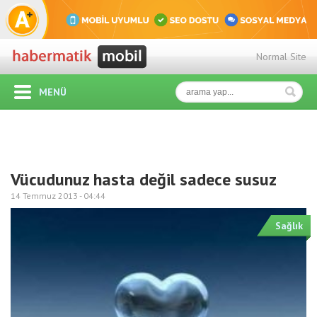
Normal Site
MENÜ
Vücudunuz hasta değil sadece susuz
14 Temmuz 2013 -
04:44
Sağlık