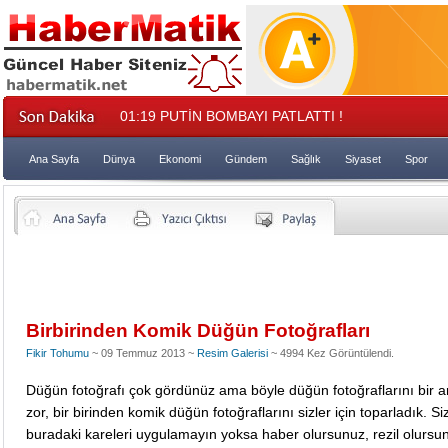
01:19
PUTİN BOMBAYI PATLATTI !
Ana Sayfa
Dünya
Ekonomi
Gündem
Sağlık
Siyaset
Spor
Birbirinden Komik Düğün Fotoğrafları
Fikir Tohumu
~ 09 Temmuz 2013 ~
Resim Galerisi
~ 4994 Kez Görüntülendi.
Düğün fotoğrafı çok gördünüz ama böyle düğün fotoğraflarını bir 
zor, bir birinden komik
düğün
fotoğraflarını sizler için toparladık. Si
buradaki kareleri uygulamayın yoksa haber olursunuz, rezil olursu