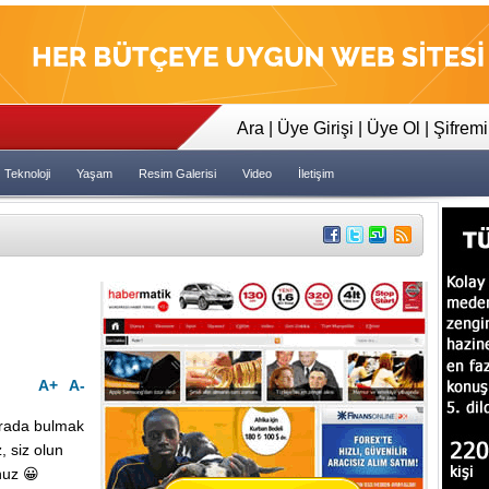
23:35
Tapeler İncelensin Dedi Dava 
Ara
|
Üye Girişi
|
Üye Ol
|
Şifrem
Teknoloji
Yaşam
Resim Galerisi
Video
İletişim
A+
A-
arada bulmak
z, siz olun
nuz 😀