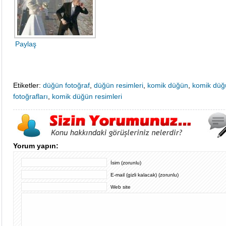
Paylaş
Etiketler:
düğün fotoğraf
,
düğün resimleri
,
komik düğün
,
komik düğ
fotoğrafları
,
komik düğün resimleri
Yorum yapın:
İsim (zorunlu)
E-mail (gizli kalacak) (zorunlu)
Web site