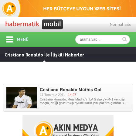
Normal Site
MENÜ
Cristiano Ronaldo ile İlişkili Haberler
Cristiano Ronaldo Müthiş Gol
17 Temmuz 2011 -
14:27
Cristiano Ronaldo, Real Madrid'in LA Galaxy'yi 4-1 yendiği
maçta, attığı golle rakip oyuncuların ipini pazara çıkardı R ...